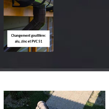
Réparation et
Réparation et
changement de
changement de
tuile de rive 51
faîtière et faîtage
51
Changement gouttière:
alu, zinc et PVC 51
Changement
gouttière: alu, zinc
et PVC 51