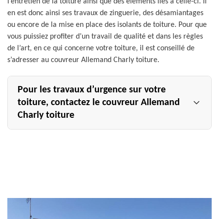
l’entretien de la toiture ainsi que des éléments liés à celle-ci. Il
en est donc ainsi ses travaux de zinguerie, des désamiantages
ou encore de la mise en place des isolants de toiture. Pour que
vous puissiez profiter d’un travail de qualité et dans les règles
de l’art, en ce qui concerne votre toiture, il est conseillé de
s’adresser au couvreur Allemand Charly toiture.
Pour les travaux d’urgence sur votre
toiture, contactez le couvreur Allemand
Charly toiture
Des travaux d’urgence peuvent être réalisés sur votre
toiture lorsqu’un arbre s’est abattu sur celle-ci à la suite
d’un violent orage, ou encore si une partie de votre
couverture a été soulevée par le vent. Pour effectuer
cette mission délicate qui nécessite une grande
compétence, il est recommandé de faire appel à un
artisan couvreur expérimenté. Dans tout le Marne, et