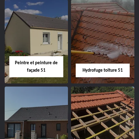
Peintre intérieur
Habillage planche
51
de rive 51
Peintre et peinture de
façade 51
Hydrofuge toiture 51
Peintre et peinture
Hydrofuge toiture
de façade 51
51