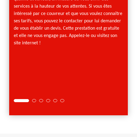
ais
services à la hauteur de vos attentes. Si vous êtes
assurer
intéressé par ce couvreur et que vous voulez connaître
nettoy
t alors
ses tarifs, vous pouvez le contacter pour lui demander
réparat
sons de
de vous établir un devis. Cette prestation est gratuite
des que
urs des
et elle ne vous engage pas. Appelez-le ou visitez son
nous v
 sur
site internet !
donner
ement,
ens du
t à
Vous
 et