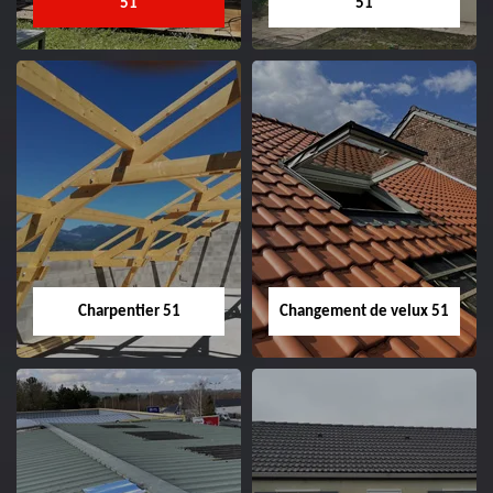
51
51
Entreprise de
Démoussage de
couverture 51
toiture 51
Charpentier 51
Changement de velux 51
Charpentier 51
Changement de