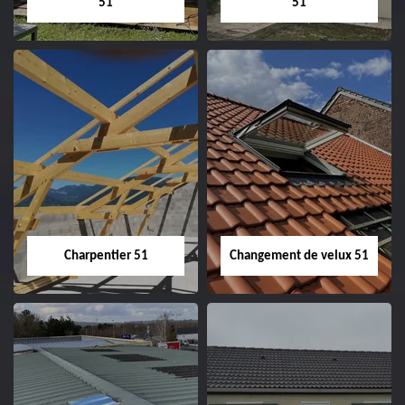
51
51
Entreprise de
Démoussage de
couverture 51
toiture 51
Charpentier 51
Changement de velux 51
Charpentier 51
Changement de