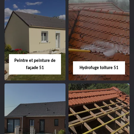
Peintre intérieur
Habillage planche
51
de rive 51
Peintre et peinture de
façade 51
Hydrofuge toiture 51
Peintre et peinture
Hydrofuge toiture
de façade 51
51