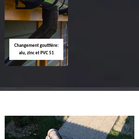
Réparation et
Réparation et
changement de
changement de
tuile de rive 51
faîtière et faîtage
51
Changement gouttière:
alu, zinc et PVC 51
Changement
gouttière: alu, zinc
et PVC 51