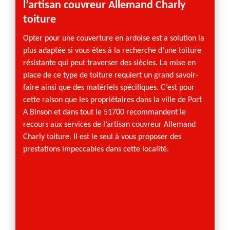
l’artisan couvreur Allemand Charly
prest
toiture
Avoir 
matière
Opter pour une couverture en ardoise est a solution la
garant
plus adaptée si vous êtes à la recherche d’une toiture
nombre
résistante qui peut traverser des siècles. La mise en
entrep
place de ce type de toiture requiert un grand savoir-
à Port 
faire ainsi que des matériels spécifiques. C’est pour
leader
cette raison que les propriétaires dans la ville de Port
du 517
A Binson et dans tout le 51700 recommandent le
tous v
recours aux services de l’artisan couvreur Allemand
ou de 
Charly toiture. Il est le seul à vous proposer des
service
prestations impeccables dans cette localité.
dynami
main vo
préserv
style d