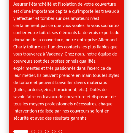
Assurer l’étanchéité et l’isolation de votre couverture
Le rôle
est d’une importance capitale qu’importe les travaux à
protége
y effectuer et tomber sur des amateurs n’est
mettre
certainement pas ce que vous voulez. Si vous souhaitez
temps,
confier votre toit et ses éléments la de vrais experts du
doit pa
domaine de la couverture, notre entreprise Allemand
dégrada
Charly toiture est l’un des contacts les plus fiables que
son an
vous trouverez à Vadenay. Chez nous, notre équipe de
météor
couvreurs sont des professionnels qualifiés,
avoir r
expérimentés et très passionnés dans l’exercice de
de tel
leur métier. Ils peuvent prendre en main tous les styles
rapide
de toiture et peuvent travailler divers matériaux
profess
(tuiles, ardoise, zinc, fibrociment, etc.). Dotés de
ou dan
savoir-faire en travaux de couverture et disposant de
Allema
tous les moyens professionnels nécessaires, chaque
d’urge
intervention réalisée par nos couvreurs se font en
fériés.
sécurité et avec des résultats garantis.