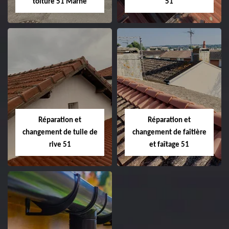
toiture 51 Marne
51
Peinture sur tuile
Changement de
et toiture 51
toiture 51
Marne
Réparation et
Réparation et
changement de tuile de
changement de faîtière
rive 51
et faîtage 51
Réparation et
Réparation et