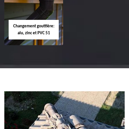
changement de
changement de
tuile de rive 51
faîtière et faîtage
51
Changement gouttière:
alu, zinc et PVC 51
Changement
gouttière: alu, zinc
et PVC 51