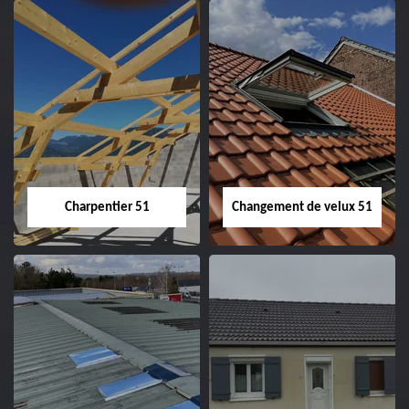
Entreprise de
Démoussage de
couverture 51
toiture 51
Charpentier 51
Changement de velux 51
Charpentier 51
Changement de
velux 51