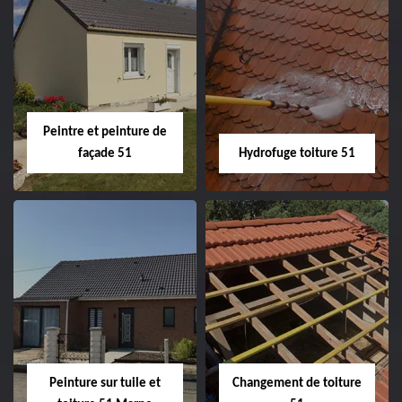
Peintre intérieur
Habillage planche
51
de rive 51
Peintre et peinture de
façade 51
Hydrofuge toiture 51
Peintre et peinture
Hydrofuge toiture
de façade 51
51
Peinture sur tuile et
Changement de toiture