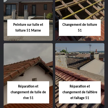
de façade 51
51
Peinture sur tuile et
Changement de toiture
toiture 51 Marne
51
Peinture sur tuile
Changement de
et toiture 51
toiture 51
Marne
Réparation et
Réparation et
changement de tuile de
changement de faîtière
rive 51
et faîtage 51