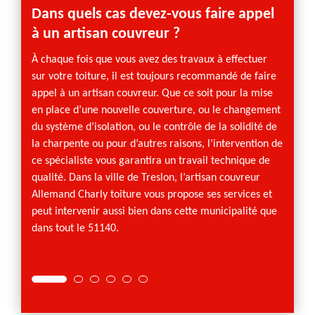
Dans quels cas devez-vous faire appel
Couv
à un artisan couvreur ?
une 
pour
À chaque fois que vous avez des travaux à effectuer
sur votre toiture, il est toujours recommandé de faire
Pendant
appel à un artisan couvreur. Que ce soit pour la mise
propri
en place d’une nouvelle couverture, ou le changement
moins 
du système d’isolation, ou le contrôle de la solidité de
cette s
la charpente ou pour d’autres raisons, l’intervention de
d’urge
ce spécialiste vous garantira un travail technique de
le conf
qualité. Dans la ville de Treslon, l’artisan couvreur
couvre
Allemand Charly toiture vous propose ses services et
service
peut intervenir aussi bien dans cette municipalité que
réacti
dans tout le 51140.
satisfa
supplé