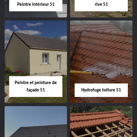
Peintre intérieur 51
rive 51
Peintre intérieur
Habillage planche
51
de rive 51
Peintre et peinture de
façade 51
Hydrofuge toiture 51
Peintre et peinture
Hydrofuge toiture