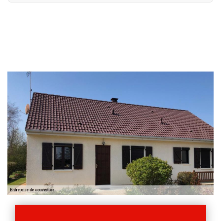
Depuis plusieurs années, nous intervenons dans la ville de
Treslon et dans tout le 51140 pour offrir à nos clients des
services d’une grande qualité en matière de travaux de
toiture. En tant que professionnel, nous mettons à votre
service une équipe à la fois compétente et expérimentée
pour résoudre vos problèmes de fuites ou d’isolation.
Nous pouvons aussi être sollicité pour assurer la
rénovation de votre couverture ou l’entretien de celle-ci.
Pour de plus amples informations, contactez-nous
pendant les heures de bureau !