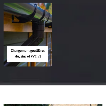
Réparation et
Réparation et
changement de
changement de
tuile de rive 51
faîtière et faîtage
51
Changement gouttière:
alu, zinc et PVC 51
Changement
gouttière: alu, zinc
et PVC 51