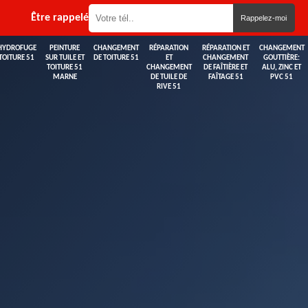
Être rappelé
HYDROFUGE
PEINTURE
CHANGEMENT
RÉPARATION
RÉPARATION ET
CHANGEMENT
TOITURE 51
SUR TUILE ET
DE TOITURE 51
ET
CHANGEMENT
GOUTTIÈRE:
TOITURE 51
CHANGEMENT
DE FAÎTIÈRE ET
ALU, ZINC ET
MARNE
DE TUILE DE
FAÎTAGE 51
PVC 51
RIVE 51