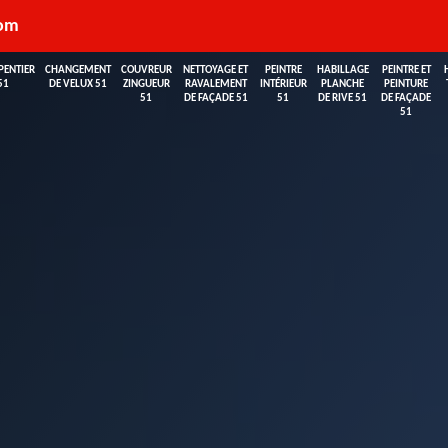
com
PENTIER
CHANGEMENT
COUVREUR
NETTOYAGE ET
PEINTRE
HABILLAGE
PEINTRE ET
51
DE VELUX 51
ZINGUEUR
RAVALEMENT
INTÉRIEUR
PLANCHE
PEINTURE
51
DE FAÇADE 51
51
DE RIVE 51
DE FAÇADE
51