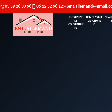
03 59 28 30 98
06 12 52 98 12
ent.allemand@gmail.
ENTREPRISE
DÉMOUSSAGE
CHAR
DE
DE TOITURE
COUVERTURE
51
51