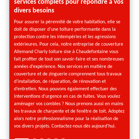
services complets pour répondre à vos
prop
divers besoins
ne
Couvre
d’expé
Pour assurer la pérennité de votre habitation, elle se
ié. Ce
prestat
doit de disposer d’une toiture performante dans la
r
de Cha
protection contre les intempéries et les agressions
se dép
extérieures. Pour cela, notre entreprise de couverture
l’entre
Allemand Charly toiture sise à Chaudefontaine vous
ns le
rempla
fait profiter de tout son savoir-faire et ses nombreuses
, les
d’autre
années d’expérience. Nos services en matière de
 Charly
service
couverture et de zinguerie comprennent tous travaux
contac
d’installation, de réparation, de rénovation et
complèt
d’entretien. Nous pouvons également effectuer des
interventions d’urgence en cas de fuites. Vous voulez
aménager vos combles ? Nous prenons aussi en mains
les travaux de charpente et de fenêtre de toit. Adoptez
alors notre professionnalisme pour la réalisation de
vos divers projets. Contactez-nous dès aujourd’hui.