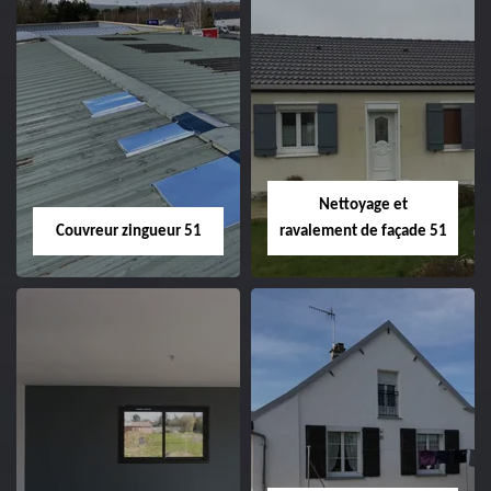
Charpentier 51
Changement de
velux 51
Nettoyage et
Couvreur zingueur 51
ravalement de façade 51
Couvreur zingueur
Nettoyage et
51
ravalement de
façade 51