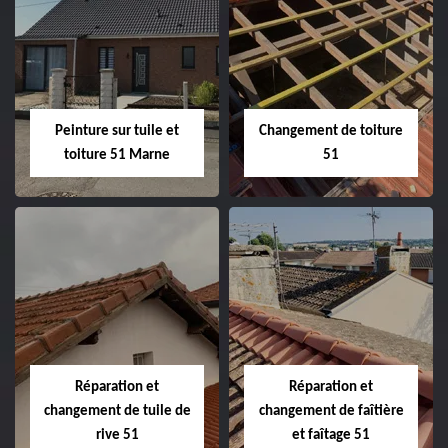
Peintre et peinture
Hydrofuge toiture
de façade 51
51
Peinture sur tuile et
Changement de toiture
toiture 51 Marne
51
Peinture sur tuile
Changement de
et toiture 51
toiture 51
Marne
Réparation et
Réparation et
changement de tuile de
changement de faîtière
rive 51
et faîtage 51