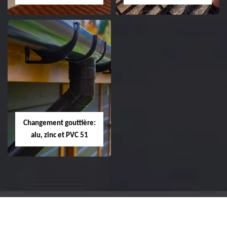
Réparation et
Réparation et
changement de
changement de
tuile de rive 51
faîtière et faîtage
51
Changement gouttière:
alu, zinc et PVC 51
Changement
gouttière: alu, zinc