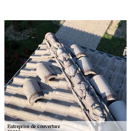
Changement
gouttière: alu, zinc
et PVC 51