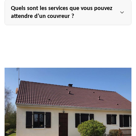
Quels sont les services que vous pouvez
attendre d’un couvreur ?
Le couvreur est un artisan intervenant dans le domaine
du bâtiment qui se spécialise dans la construction, la
réparation et l’entretien de la toiture ainsi que des
éléments liés à celle-ci. Il en est donc ainsi ses travaux de
zinguerie, des désamiantages ou encore de la mise en
place des isolants de toiture. Pour que vous puissiez
profiter d’un travail de qualité et dans les règles de l’art,
en ce qui concerne votre toiture, il est conseillé de
s’adresser au couvreur Allemand Charly toiture.