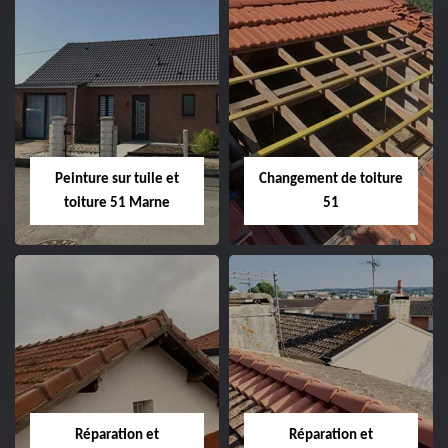
Peintre et peinture
Hydrofuge toiture
de façade 51
51
Peinture sur tuile et
Changement de toiture
toiture 51 Marne
51
Peinture sur tuile
Changement de
et toiture 51
toiture 51
Marne
Réparation et
Réparation et