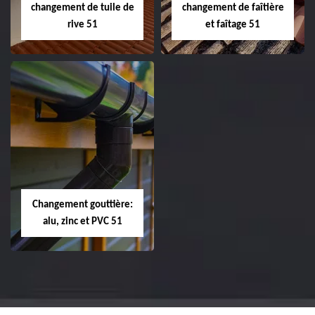
changement de tuile de
changement de faîtière
rive 51
et faîtage 51
Réparation et
Réparation et
changement de
changement de
tuile de rive 51
faîtière et faîtage
51
Changement gouttière:
alu, zinc et PVC 51