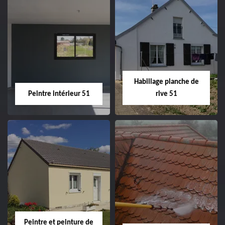
Couvreur zingueur
Nettoyage et
51
ravalement de
façade 51
Habillage planche de
Peintre intérieur 51
rive 51
Peintre intérieur
Habillage planche
51
de rive 51
Peintre et peinture de