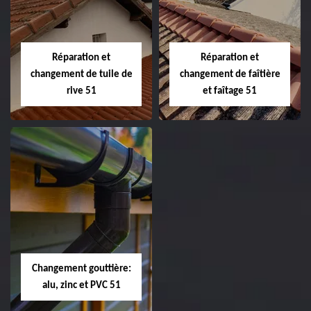
Peinture sur tuile
Changement de
et toiture 51
toiture 51
Marne
Réparation et
Réparation et
changement de tuile de
changement de faîtière
rive 51
et faîtage 51
Réparation et
Réparation et
changement de
changement de
tuile de rive 51
faîtière et faîtage
51
Changement gouttière:
alu, zinc et PVC 51