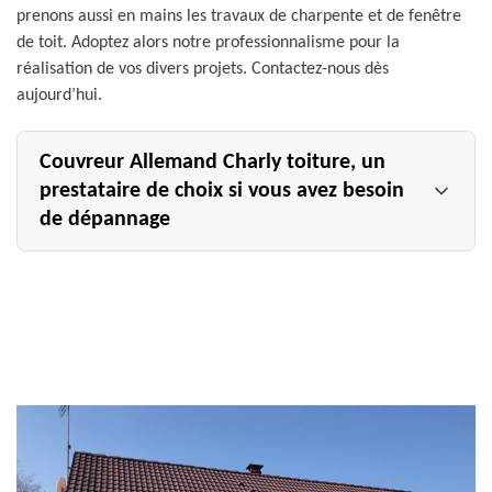
prenons aussi en mains les travaux de charpente et de fenêtre
de toit. Adoptez alors notre professionnalisme pour la
réalisation de vos divers projets. Contactez-nous dès
aujourd’hui.
Couvreur Allemand Charly toiture, un
prestataire de choix si vous avez besoin
de dépannage
Il peut arriver que vous ayez besoin des services d’un
couvreur pour des raisons de vétusté ou à cause d’un
accident. Dans une situation pareille, si vous avez besoin
d’un couvreur pour assurer un ou dans le 51110, vous
pouvez contacter le couvreur Allemand Charly toiture.
Celui-ci est une référence pour les travaux d’urgence. En
effet, il dispose d’une équipe chevronnée et réactive qui
peut vous proposer des solutions adaptées à vos soucis.
Contactez-le si vous avez des questions supplémentaires.