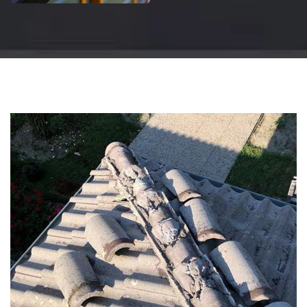
Changement
gouttière: alu, zinc
et PVC 51