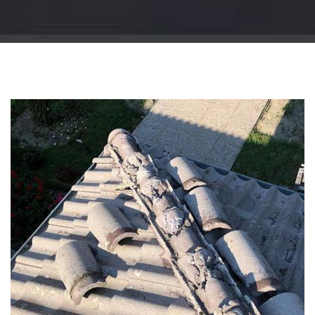
Changement
gouttière: alu, zinc
et PVC 51