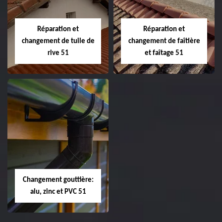
et toiture 51
toiture 51
Marne
Réparation et
Réparation et
changement de tuile de
changement de faîtière
rive 51
et faîtage 51
Réparation et
Réparation et
changement de
changement de
tuile de rive 51
faîtière et faîtage
51
Changement gouttière:
alu, zinc et PVC 51