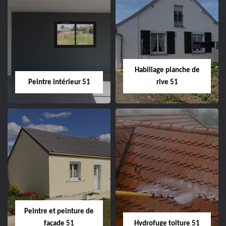
Couvreur zingueur
Nettoyage et
51
ravalement de
façade 51
Habillage planche de
Peintre intérieur 51
rive 51
Peintre intérieur
Habillage planche
51
de rive 51
Peintre et peinture de
façade 51
Hydrofuge toiture 51