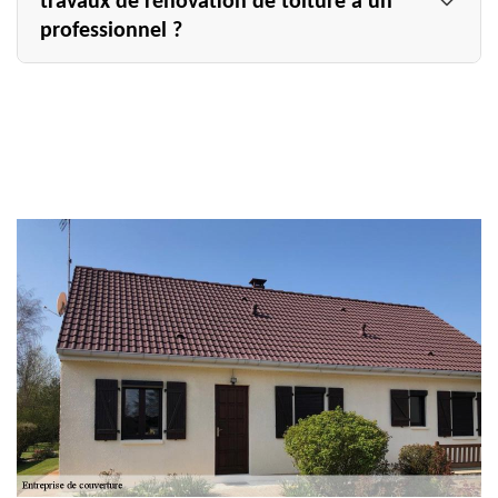
travaux de rénovation de toiture à un
professionnel ?
Les travaux de rénovation de toiture sont parmi les plus
difficiles à réaliser dans le domaine du bâtiment. Sa mise
en œuvre nécessite une grande technicité pour assurer à
la fois l’étanchéité de la structure, mais également sa
solidité. En faisant appel à un couvreur professionnel,
vous obtiendrez des garanties par rapport à la qualité des
services qui vous seront proposés. Dans la ville de Saint
Leonard, dans le 51500, le couvreur Allemand Charly
toiture vous propose ses prestations. Contactez-le