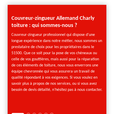
Couvreur-zingueur Allemand Charly
Alle
toiture : qui sommes-nous ?
cont
toit
Couvreur-zingueur professionnel qui dispose d’une
longue expérience dans notre métier, nous sommes un
Depuis
prestataire de choix pour les propriétaires dans le
de Sain
51500. Que ce soit pour la pose de vos chéneaux ou
nos cl
celle de vos gouttières, mais aussi pour la réparation
matièr
de ces éléments de toiture, nous vous enverrons une
profes
équipe chevronnée qui vous assurera un travail de
à la f
qualité répondant à vos exigences. Si vous voulez en
vos pr
savoir plus à propos de nos services, ou si vous avez
aussi ê
besoin de devis détaillé, n’hésitez pas à nous contacter.
couvert
amples
heures