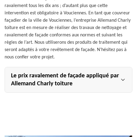
ravalement tous les dix ans ; d’autant plus que cette
intervention est obligatoire à Vouciennes. En tant que couvreur
façadier de la ville de Vouciennes, l’entreprise Allemand Charly
toiture est en mesure de réaliser des travaux de nettoyage et
ravalement de façade conformes aux normes et suivant les
règles de l’art. Nous utiliserons des produits de traitement qui
seront adaptés à votre revêtement de façade. N’hésitez pas à
nous confier votre projet.
Le prix ravalement de façade appliqué par
Allemand Charly toiture
Allemand Charly toiture est un couvreur pas cher
suggérant des prestations de qualité à un tarif
raisonnable. Pour mieux vous situer, sachez que le prix
ravalement de façade à Vouciennes appliqué par notre
établissement diffèrera selon la qualité des produits
d’entretien et de traitement à utiliser, la superficie totale