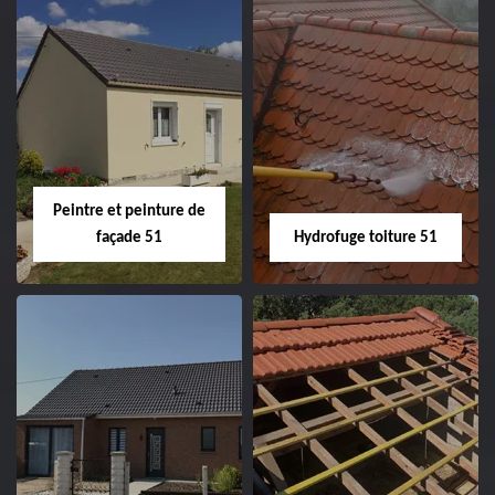
Peintre intérieur
Habillage planche
51
de rive 51
Peintre et peinture de
façade 51
Hydrofuge toiture 51
Peintre et peinture
Hydrofuge toiture
de façade 51
51