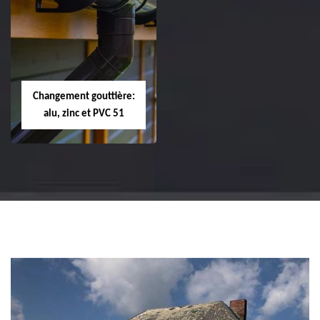
Réparation et
Réparation et
changement de
changement de
tuile de rive 51
faîtière et faîtage
51
Changement gouttière:
alu, zinc et PVC 51
Changement
gouttière: alu, zinc
et PVC 51