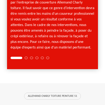
façade
par l’entreprise de couverture Allemand Charly
person
toiture. Il faut savoir que ce genre d’intervention devra
type d
être remis entre les mains d’un couvreur professionnel
nos fa
si vous voulez avoir un résultat conforme à vos
extéri
attentes. Dans le cadre de nos interventions, nous
l’endui
pouvons être amenés à peindre la façade, à poser du
pierre
crépi extérieur, à refaire ou à rénover la façade et
en PVC
plus encore. Pour ce faire, nous disposons d’une
équipe d’experts ainsi que d’un matériel performant.
ALLEMAND CHARLY TOITURE PEINTURE 51