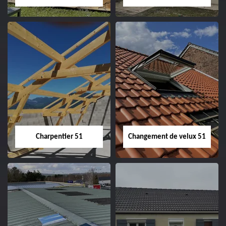
Entreprise de
Démoussage de
couverture 51
toiture 51
Charpentier 51
Changement de velux 51
Charpentier 51
Changement de