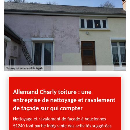
de la façade à ravaler, le type de revêtement de façade
dont vous disposez, la durée de l’intervention, etc. Si vous
nous engagez pour effectuer le ravalement de votre
façade, que ce soit dans le 51240 ou ses environs, vous
jouirez de la gratuité de nos frais de déplacement.
Allemand Charly toiture : une
Nous
entreprise de nettoyage et ravalement
votr
de façade sur qui compter
Profes
l’entr
Nettoyage et ravalement de façade à Vouciennes
dispos
51240 font partie intégrante des activités suggérées