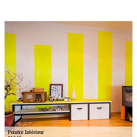
Changement
gouttière: alu, zinc
et PVC 51