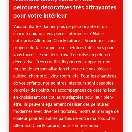
peintures décoratives très attrayantes
Vouc
ure ?
pour votre intérieur
Besoin
Voucie
t
Vous souhaitez donner plus de personnalité et un
d’inté
ez y
charme unique à vos pièces intérieures ? Notre
de pei
de bien
entreprise Allemand Charly toiture à Vouciennes vous
années
ise en
propose de faire appel à ses peintres intérieurs pour
réalis
ez voir
vous fournir le meilleur travail de mise en peinture
règles 
otre
décorative. Très créatifs, ils pourront apporter une
prestig
s peut
touche de personnalisation chacune de vos pièces :
souhait
cuisine, chambre, living room, etc. Pour les chambres
qu’ils 
de vos enfants, nos peintres intérieurs sont capables
enviro
ans le
de créer des peintures accompagnées de dessins tout
confier
 nous
en choisissant des couleurs adaptées pour leur bien-
 et à
être. Ils peuvent également réaliser des peintures
r des
modernes avec diverses textures, motifs et mariage de
couleur pour les autres parties de votre maison. Chez
eindre
Allemand Charly toiture, nous sommes aussi