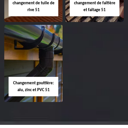
changement de tuile de
changement de faîtière
rive 51
et faîtage 51
Réparation et
Réparation et
changement de
changement de
tuile de rive 51
faîtière et faîtage
51
Changement gouttière:
alu, zinc et PVC 51