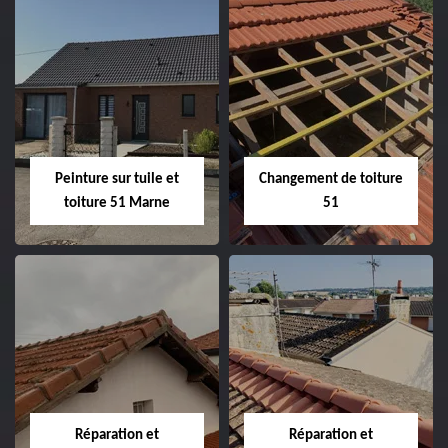
Peintre et peinture
Hydrofuge toiture
de façade 51
51
Peinture sur tuile et
Changement de toiture
toiture 51 Marne
51
Peinture sur tuile
Changement de
et toiture 51
toiture 51
Marne
Réparation et
Réparation et