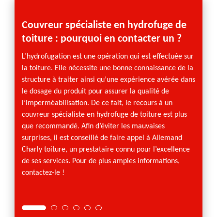
Couvreur spécialiste en hydrofuge de
Alle
toiture : pourquoi en contacter un ?
expe
toit
L’hydrofugation est une opération qui est effectuée sur
la toiture. Elle nécessite une bonne connaissance de la
Dans l
structure à traiter ainsi qu’une expérience avérée dans
hydrof
le dosage du produit pour assurer la qualité de
appel 
l’imperméabilisation. De ce fait, le recours à un
Ses op
couvreur spécialiste en hydrofuge de toiture est plus
réalisa
que recommandé. Afin d’éviter les mauvaises
sont b
surprises, il est conseillé de faire appel à Allemand
satisfa
Charly toiture, un prestataire connu pour l’excellence
compét
de ses services. Pour de plus amples informations,
couvreu
contactez-le !
proprié
Les Re