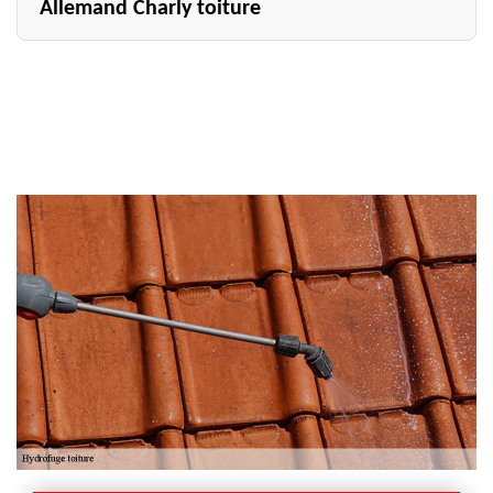
Allemand Charly toiture
Société spécialiste du traitement hydrofuge de toiture
pionnière dans la ville de Cernay Les Reims et dans le
51420, Allemand Charly toiture a acquis une grande
réputation dans son métier en proposant des services
d’une qualité exceptionnelle. Son équipe vous donne une
garantir par rapport à l’imperméabilité de votre toit,
qu’il s’agisse d’une toiture en tuile ou en ardoise et en
plus, il propose des tarifs qui sont imbattables. Si vous
voulez obtenir un devis détaillé, contactez-le en le
téléphonant ou en lui envoyant un mail!