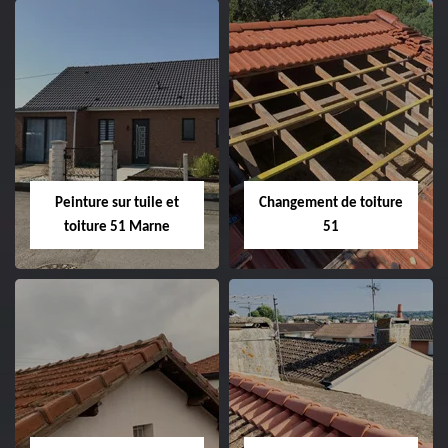
Peintre et peinture
Hydrofuge toiture
de façade 51
51
Peinture sur tuile et
Changement de toiture
toiture 51 Marne
51
Peinture sur tuile
Changement de
et toiture 51
toiture 51
Marne