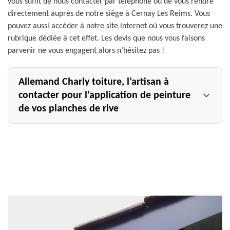
vous suffit de nous contacter par téléphone ou de vous rendre
directement auprès de notre siège à Cernay Les Reims. Vous
pouvez aussi accéder à notre site internet où vous trouverez une
rubrique dédiée à cet effet. Les devis que nous vous faisons
parvenir ne vous engagent alors n’hésitez pas !
Allemand Charly toiture, l’artisan à
contacter pour l’application de peinture
de vos planches de rive
La garantie d’un travail de qualité ainsi que l’assurance
de conditions tarifaires accessible à votre budget, tel est
le slogan de l’artisan Allemand Charly toiture. Avec ses
plusieurs années d’expérience réussie dans le métier, il
est le prestataire idéal si vous êtes à la recherche d’un
artisan capable de répondre à vos exigences. Plébiscité
par ses clients dans la ville de Cernay Les Reims et dans
le 51420, il intervient aussi bien sur des immeubles