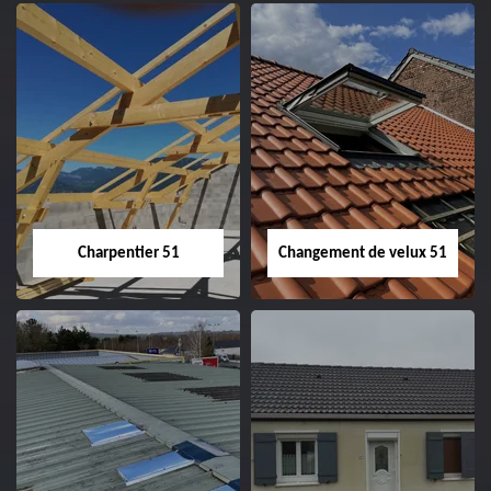
Entreprise de
Démoussage de
couverture 51
toiture 51
Charpentier 51
Changement de velux 51
Charpentier 51
Changement de
velux 51