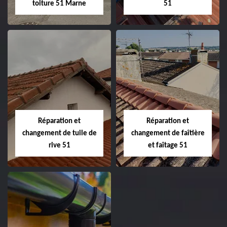
toiture 51 Marne
51
Peinture sur tuile
Changement de
et toiture 51
toiture 51
Marne
Réparation et
Réparation et
changement de tuile de
changement de faîtière
rive 51
et faîtage 51
Réparation et
Réparation et