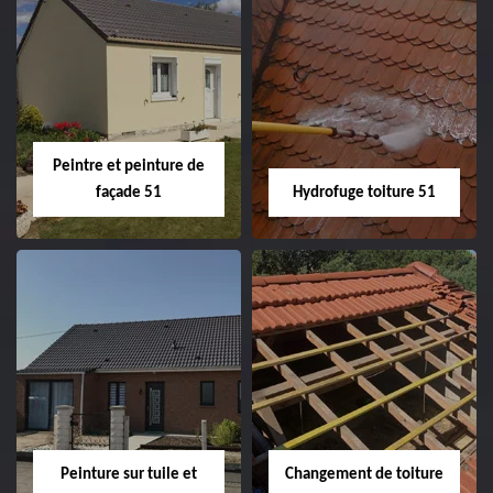
Peintre intérieur
Habillage planche
51
de rive 51
Peintre et peinture de
façade 51
Hydrofuge toiture 51
Peintre et peinture
Hydrofuge toiture
de façade 51
51
Peinture sur tuile et
Changement de toiture