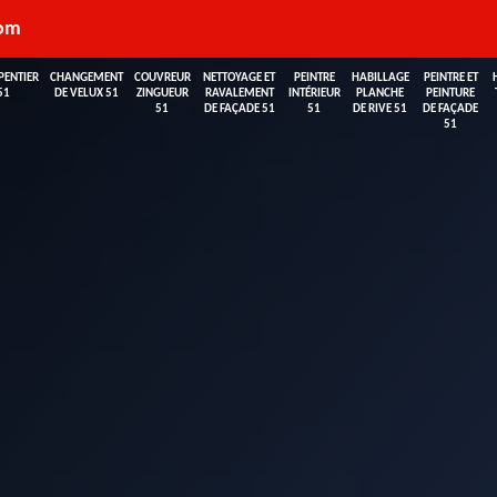
com
PENTIER
CHANGEMENT
COUVREUR
NETTOYAGE ET
PEINTRE
HABILLAGE
PEINTRE ET
51
DE VELUX 51
ZINGUEUR
RAVALEMENT
INTÉRIEUR
PLANCHE
PEINTURE
51
DE FAÇADE 51
51
DE RIVE 51
DE FAÇADE
51