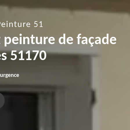
Peinture 51
t peinture de façade
es 51170
'urgence