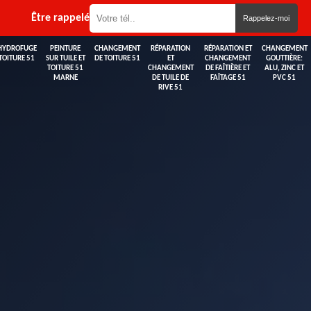
Être rappelé
HYDROFUGE
PEINTURE
CHANGEMENT
RÉPARATION
RÉPARATION ET
CHANGEMENT
TOITURE 51
SUR TUILE ET
DE TOITURE 51
ET
CHANGEMENT
GOUTTIÈRE:
TOITURE 51
CHANGEMENT
DE FAÎTIÈRE ET
ALU, ZINC ET
MARNE
DE TUILE DE
FAÎTAGE 51
PVC 51
RIVE 51