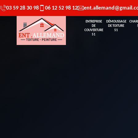
03 59 28 30 98
06 12 52 98 12
ent.allemand@gmail.
ENTREPRISE
DÉMOUSSAGE
CHAR
DE
DE TOITURE
COUVERTURE
51
51