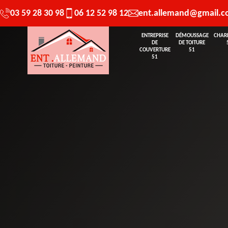
03 59 28 30 98
06 12 52 98 12
ent.allemand@gmail.
ENTREPRISE
DÉMOUSSAGE
CHAR
DE
DE TOITURE
COUVERTURE
51
51