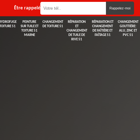
Être rappelé
HYDROFUGE
PEINTURE
CHANGEMENT
RÉPARATION
RÉPARATION ET
CHANGEMENT
TOITURE 51
SUR TUILE ET
DE TOITURE 51
ET
CHANGEMENT
GOUTTIÈRE:
TOITURE 51
CHANGEMENT
DE FAÎTIÈRE ET
ALU, ZINC ET
MARNE
DE TUILE DE
FAÎTAGE 51
PVC 51
RIVE 51