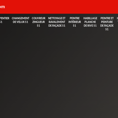
com
PENTIER
CHANGEMENT
COUVREUR
NETTOYAGE ET
PEINTRE
HABILLAGE
PEINTRE ET
51
DE VELUX 51
ZINGUEUR
RAVALEMENT
INTÉRIEUR
PLANCHE
PEINTURE
51
DE FAÇADE 51
51
DE RIVE 51
DE FAÇADE
51