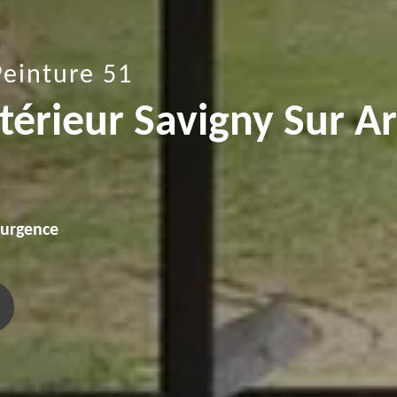
Peinture 51
ntérieur Savigny Sur A
'urgence