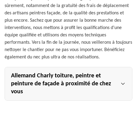
sûrement, notamment de la gratuité des frais de déplacement
des artisans peintres façade, de la qualité des prestations et
plus encore. Sachez que pour assurer la bonne marche des
interventions, nous mettons à profit les qualifications d’une
équipe qualifiée et utilisons des moyens techniques
performants. Vers la fin de la journée, nous veillerons à toujours
nettoyer le chantier pour ne pas vous importuner. Bénéficiez
également du nec plus ultra de nos réalisations.
Allemand Charly toiture, peintre et
peinture de façade à proximité de chez
vous
Détenant un savoir-faire hors du commun en matière de
couverture, surtout en ravalement de façade, l’entreprise
Allemand Charly toiture est un peintre et peinture de
façade sur qui vous pouvez compter. Installée dans la ville
de Moncetz Longevas 51470, notre entreprise peinture