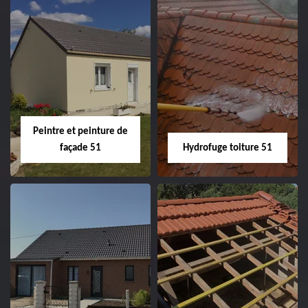
Peintre intérieur
Habillage planche
51
de rive 51
Peintre et peinture de
façade 51
Hydrofuge toiture 51
Peintre et peinture
Hydrofuge toiture
de façade 51
51