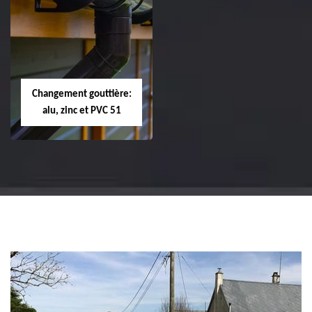
Réparation et
Réparation et
changement de
changement de
tuile de rive 51
faîtière et faîtage
51
Changement gouttière:
alu, zinc et PVC 51
Changement
gouttière: alu, zinc
et PVC 51