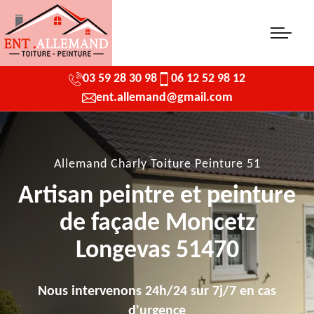
03 59 28 30 98
06 12 52 98 12
ent.allemand@gmail.com
Allemand Charly Toiture Peinture 51
Artisan peintre et peinture
de façade Moncetz
Longevas 51470
Nous intervenons 24h/24 sur 7j/7 en cas
d'urgence