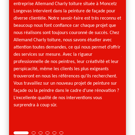
entreprise Allemand Charly toiture située à Moncetz
toiture
Longevas intervient dans la peinture de façade pour
vous a
diverse clientèle. Notre savoir-faire est très reconnu et
façade
beaucoup nous font confiance car chaque projet que
en œuv
nous réalisons sont toujours couronné de succès. Chez
désincr
Allemand Charly toiture, nous savons étudier avec
imperf
attention toutes demandes, ce qui nous permet d’offrir
comme 
des services sur mesure. Avec la rigueur
jouir d
professionnelle de nos peintres, leur créativité et leur
commun
perspicacité, même les clients les plus exigeants
Charly 
trouveront en nous les références qu’ils recherchent.
d’expé
Vous travaillez sur un nouveau projet de peinture sur
à nos 
façade ou la peindre dans le cadre d’une rénovation ?
L’excellente qualité de nos interventions vous
surprendra à coup sûr.