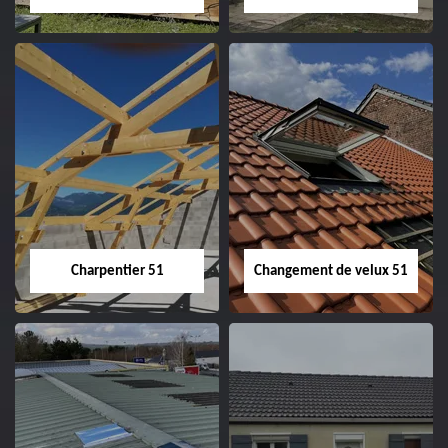
Entreprise de
Démoussage de
couverture 51
toiture 51
Charpentier 51
Changement de velux 51
Charpentier 51
Changement de