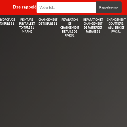
Être rappelé
HYDROFUGE
PEINTURE
CHANGEMENT
RÉPARATION
RÉPARATION ET
CHANGEMENT
TOITURE 51
SUR TUILE ET
DE TOITURE 51
ET
CHANGEMENT
GOUTTIÈRE:
TOITURE 51
CHANGEMENT
DE FAÎTIÈRE ET
ALU, ZINC ET
MARNE
DE TUILE DE
FAÎTAGE 51
PVC 51
RIVE 51