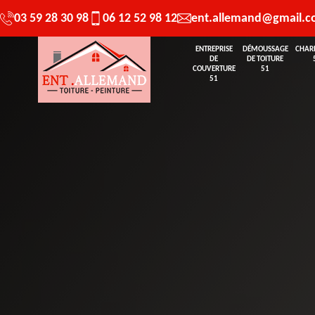
03 59 28 30 98
06 12 52 98 12
ent.allemand@gmail.
ENTREPRISE
DÉMOUSSAGE
CHAR
DE
DE TOITURE
COUVERTURE
51
51