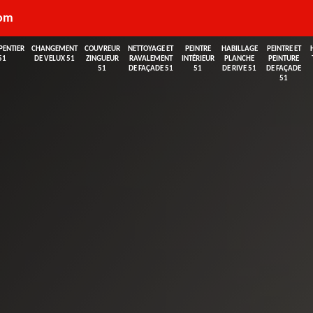
com
PENTIER
CHANGEMENT
COUVREUR
NETTOYAGE ET
PEINTRE
HABILLAGE
PEINTRE ET
51
DE VELUX 51
ZINGUEUR
RAVALEMENT
INTÉRIEUR
PLANCHE
PEINTURE
51
DE FAÇADE 51
51
DE RIVE 51
DE FAÇADE
51