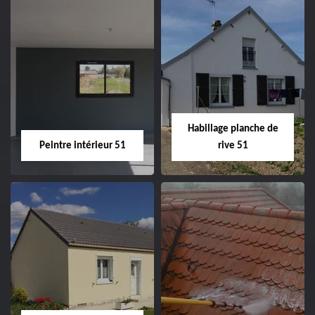
Couvreur zingueur
Nettoyage et
51
ravalement de
façade 51
Habillage planche de
Peintre intérieur 51
rive 51
Peintre intérieur
Habillage planche
51
de rive 51