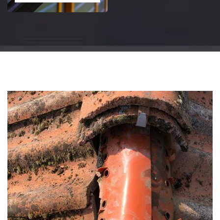
Changement
gouttière: alu, zinc
et PVC 51