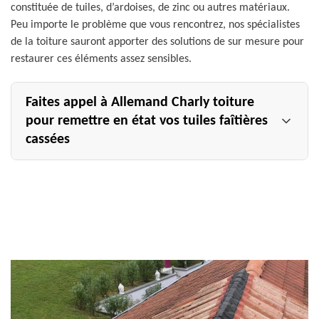
constituée de tuiles, d’ardoises, de zinc ou autres matériaux.
Peu importe le problème que vous rencontrez, nos spécialistes
de la toiture sauront apporter des solutions de sur mesure pour
restaurer ces éléments assez sensibles.
Faites appel à Allemand Charly toiture
pour remettre en état vos tuiles faîtières
cassées
Comme toutes les tuiles, les tuiles faîtières du toit
peuvent se casser ou s’arracher de leur support. Il est
clair que dans ces cas de figure, votre couverture
s’expose à des risques d’infiltration d’eaux en cas de
pluie. Il faut donc prendre rapidement les mesures
nécessaires pour sa remise en état. Bien entendu, il n’est
pas toujours évident de connaître l’ampleur des dégâts
rien qu’en observant vos tuiles faîtières depuis l’extérieur
de votre maison. La meilleure chose à faire est de faire