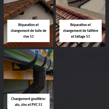
Peinture sur tuile
Changement de
et toiture 51
toiture 51
Marne
Réparation et
Réparation et
changement de tuile de
changement de faîtière
rive 51
et faîtage 51
Réparation et
Réparation et
changement de
changement de
tuile de rive 51
faîtière et faîtage
51
Changement gouttière:
alu, zinc et PVC 51