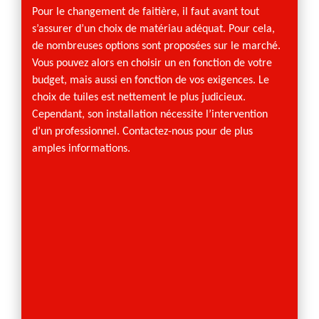
recour
Pour le changement de faitière, il faut avant tout
comple
s’assurer d’un choix de matériau adéquat. Pour cela,
temps.
de nombreuses options sont proposées sur le marché.
sur le 
Vous pouvez alors en choisir un en fonction de votre
Allema
budget, mais aussi en fonction de vos exigences. Le
par son
choix de tuiles est nettement le plus judicieux.
couvreu
Cependant, son installation nécessite l’intervention
proprié
d’un professionnel. Contactez-nous pour de plus
51510.
amples informations.
sur les
l’appel