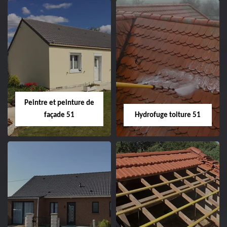
Peintre intérieur
Habillage planche
51
de rive 51
Peintre et peinture de
façade 51
Hydrofuge toiture 51
Peintre et peinture
Hydrofuge toiture
de façade 51
51