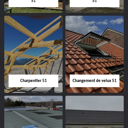
51
51
Entreprise de
Démoussage de
couverture 51
toiture 51
Charpentier 51
Changement de velux 51
Charpentier 51
Changement de