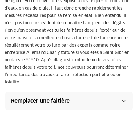
de figure, votre couverture s’expose à des risques d’infiltration
d’eaux en cas de pluie. Il faut donc prendre rapidement les
mesures nécessaires pour sa remise en état. Bien entendu, il
n’est pas toujours évident de connaître l’ampleur des dégâts
rien qu’en observant vos tuiles faîtières depuis l’extérieur de
votre maison. La meilleure chose à faire est de faire inspecter
régulièrement votre toiture par des experts comme notre
entreprise Allemand Charly toiture si vous êtes à Saint Gibrien
ou dans le 51510. Après diagnostic minutieux de vos tuiles
faîtières depuis votre toit, nos couvreurs pourront déterminer
l’importance des travaux à faire : réfection partielle ou en
totalité.
Remplacer une faitière
Généralement, quand on pense à un remplacement de
faitage, nous avons nos idées bien faites dans nos têtes.
Débarrasser la maison de l’ancienne faitière et déposer
une autre toute neuve au-dessus. Mais la réalité nous