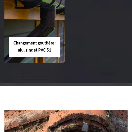
Réparation et
Réparation et
changement de
changement de
tuile de rive 51
faîtière et faîtage
51
Changement gouttière:
alu, zinc et PVC 51
Changement
gouttière: alu, zinc
et PVC 51