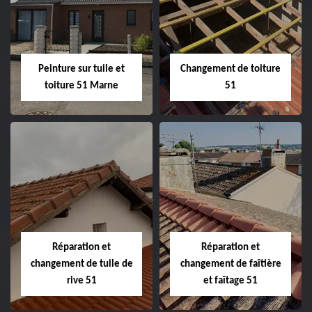
de façade 51
51
Peinture sur tuile et
Changement de toiture
toiture 51 Marne
51
Peinture sur tuile
Changement de
et toiture 51
toiture 51
Marne
Réparation et
Réparation et
changement de tuile de
changement de faîtière
rive 51
et faîtage 51