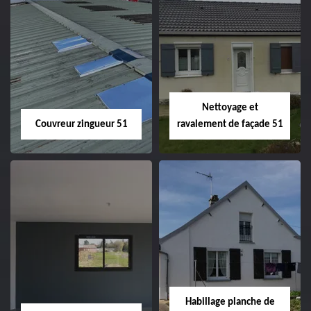
Charpentier 51
Changement de
velux 51
Nettoyage et
Couvreur zingueur 51
ravalement de façade 51
Couvreur zingueur
Nettoyage et
51
ravalement de
façade 51
Habillage planche de