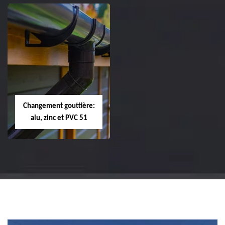
Réparation et
Réparation et
changement de
changement de
tuile de rive 51
faîtière et faîtage
51
Changement gouttière:
alu, zinc et PVC 51
Changement
gouttière: alu, zinc
et PVC 51