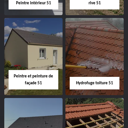
Peintre intérieur 51
rive 51
Peintre intérieur
Habillage planche
51
de rive 51
Peintre et peinture de
façade 51
Hydrofuge toiture 51
Peintre et peinture
Hydrofuge toiture