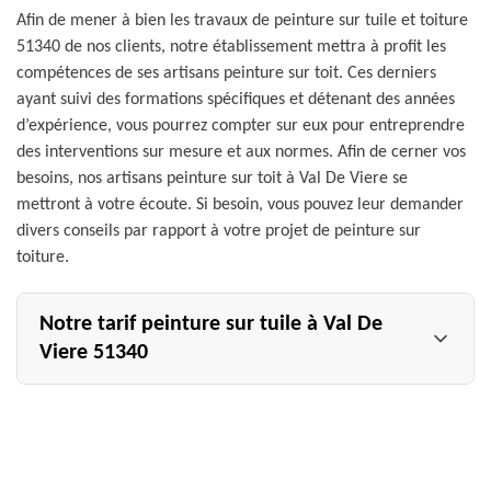
Afin de mener à bien les travaux de peinture sur tuile et toiture
51340 de nos clients, notre établissement mettra à profit les
compétences de ses artisans peinture sur toit. Ces derniers
ayant suivi des formations spécifiques et détenant des années
d’expérience, vous pourrez compter sur eux pour entreprendre
des interventions sur mesure et aux normes. Afin de cerner vos
besoins, nos artisans peinture sur toit à Val De Viere se
mettront à votre écoute. Si besoin, vous pouvez leur demander
divers conseils par rapport à votre projet de peinture sur
toiture.
Notre tarif peinture sur tuile à Val De
Viere 51340
Artisan peinture sur tuile et toiture pas cher à Val De
Viere, Allemand Charly toiture met au profit de ses
clients des services de qualité qui sont accessibles à
moindre coût. En ce qui concerne notre tarif peinture sur