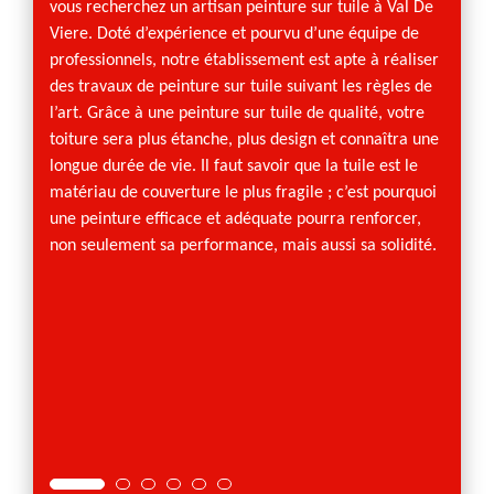
vous recherchez un artisan peinture sur tuile à Val De
Tout d
Viere. Doté d’expérience et pourvu d’une équipe de
une to
professionnels, notre établissement est apte à réaliser
changer
des travaux de peinture sur tuile suivant les règles de
renseig
l’art. Grâce à une peinture sur tuile de qualité, votre
d’Urba
toiture sera plus étanche, plus design et connaîtra une
pour ra
longue durée de vie. Il faut savoir que la tuile est le
modifi
matériau de couverture le plus fragile ; c’est pourquoi
travaux
une peinture efficace et adéquate pourra renforcer,
notre 
non seulement sa performance, mais aussi sa solidité.
Viere 
pouvon
vous p
vos goû
de nos 
peintu
sélect
et son