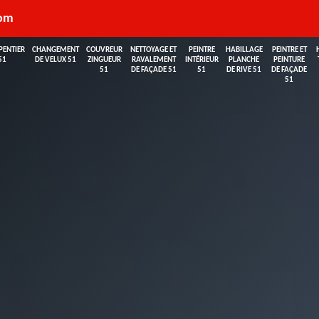
com
PENTIER
CHANGEMENT
COUVREUR
NETTOYAGE ET
PEINTRE
HABILLAGE
PEINTRE ET
51
DE VELUX 51
ZINGUEUR
RAVALEMENT
INTÉRIEUR
PLANCHE
PEINTURE
51
DE FAÇADE 51
51
DE RIVE 51
DE FAÇADE
51