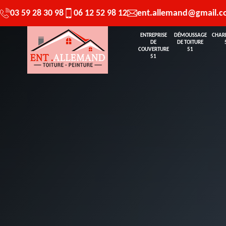
03 59 28 30 98
06 12 52 98 12
ent.allemand@gmail.
ENTREPRISE
DÉMOUSSAGE
CHAR
DE
DE TOITURE
COUVERTURE
51
51