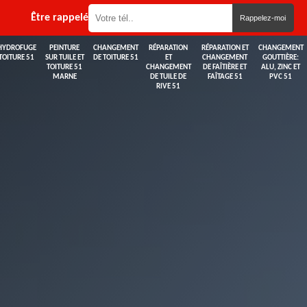
Être rappelé
HYDROFUGE
PEINTURE
CHANGEMENT
RÉPARATION
RÉPARATION ET
CHANGEMENT
TOITURE 51
SUR TUILE ET
DE TOITURE 51
ET
CHANGEMENT
GOUTTIÈRE:
TOITURE 51
CHANGEMENT
DE FAÎTIÈRE ET
ALU, ZINC ET
MARNE
DE TUILE DE
FAÎTAGE 51
PVC 51
RIVE 51