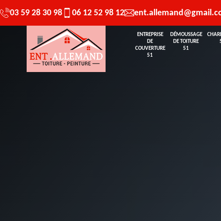
03 59 28 30 98
06 12 52 98 12
ent.allemand@gmail.
ENTREPRISE
DÉMOUSSAGE
CHAR
DE
DE TOITURE
COUVERTURE
51
51