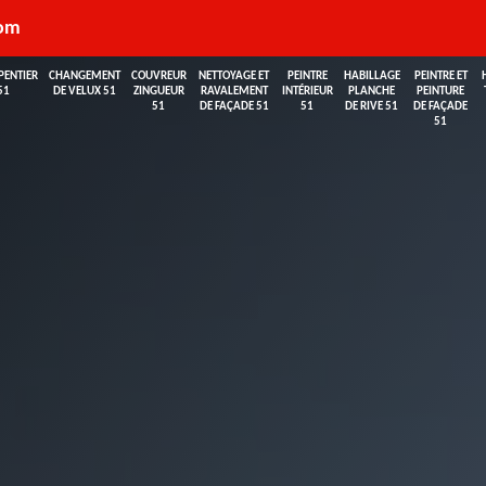
com
PENTIER
CHANGEMENT
COUVREUR
NETTOYAGE ET
PEINTRE
HABILLAGE
PEINTRE ET
51
DE VELUX 51
ZINGUEUR
RAVALEMENT
INTÉRIEUR
PLANCHE
PEINTURE
51
DE FAÇADE 51
51
DE RIVE 51
DE FAÇADE
51