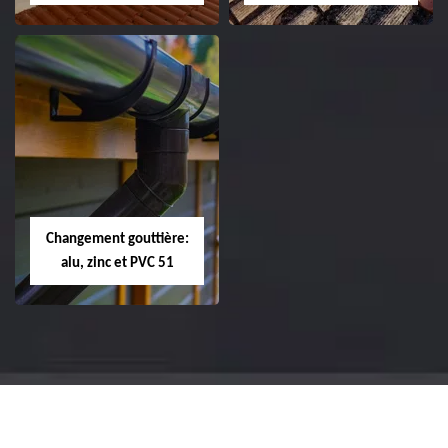
Réparation et
Réparation et
changement de
changement de
tuile de rive 51
faîtière et faîtage
51
Changement gouttière:
alu, zinc et PVC 51
Changement
gouttière: alu, zinc