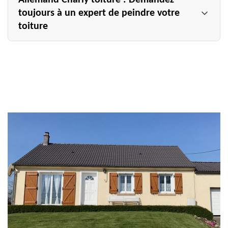
Allemand Charly toiture : Demandez
toujours à un expert de peindre votre
toiture
Peindre le toit n’est pas aussi aisé que peindre les murs
de vos pièces. Tout d’abord, c’est un travail qui comporte
de grands risques étant donné qu’il faut opérer en
hauteur. Un toit peut être glissant, une bourrasque de
vent pourrait vous déséquilibrer et, parfois, des lignes
électriques peuvent passer en dessus. Notez que le choix
des produits doit aussi se fait dans la plus grande minutie
et il faut vraiment s’appliquer pour obtenir un résultat
uniforme. Enfin, il faut savoir que la mise en peinture
d’un toit est toujours précédée d’un travail de nettoyage
ou de démoussage, ce qui demande encore plus de
savoir-faire et du temps. Le mieux est donc d’éviter de
faire vous-même ces travaux et de contacter des experts.
Notre entreprise Allemand Charly toiture est l’un des
prestataires les plus fiables de La Chapelle Felcourt et