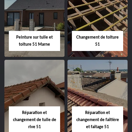
Peintre et peinture
Hydrofuge toiture
de façade 51
51
Peinture sur tuile et
Changement de toiture
toiture 51 Marne
51
Peinture sur tuile
Changement de
et toiture 51
toiture 51
Marne
Réparation et
Réparation et
changement de tuile de
changement de faîtière
rive 51
et faîtage 51