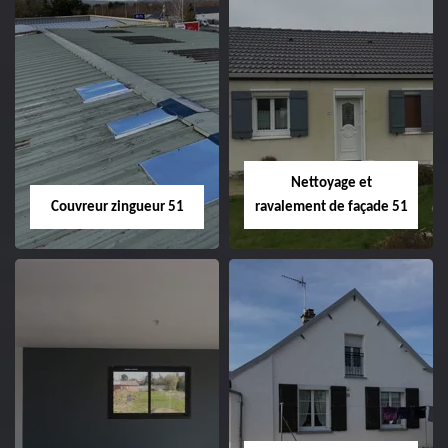
Charpentier 51
Changement de
velux 51
Nettoyage et
Couvreur zingueur 51
ravalement de façade 51
Couvreur zingueur
Nettoyage et
51
ravalement de
façade 51