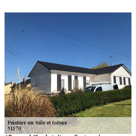
gouttière: alu, zinc
et PVC 51