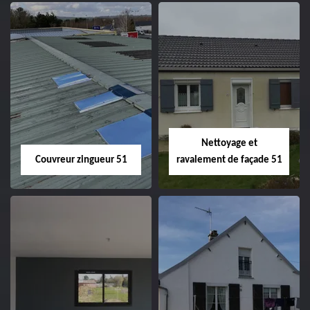
Charpentier 51
Changement de
velux 51
Nettoyage et
Couvreur zingueur 51
ravalement de façade 51
Couvreur zingueur
Nettoyage et
51
ravalement de
façade 51