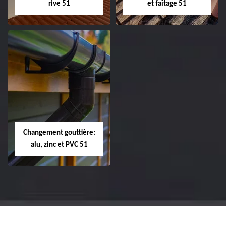
rive 51
et faîtage 51
Réparation et
Réparation et
changement de
changement de
tuile de rive 51
faîtière et faîtage
51
Changement gouttière:
alu, zinc et PVC 51
Changement