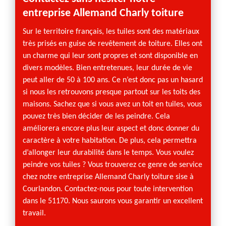
entreprise Allemand Charly toiture
Char
Sur le territoire français, les tuiles sont des matériaux
Contac
très prisés en guise de revêtement de toiture. Elles ont
êtes en
un charme qui leur sont propres et sont disponible en
et toi
divers modèles. Bien entretenues, leur durée de vie
activi
peut aller de 50 à 100 ans. Ce n’est donc pas un hasard
pouvon
si nous les retrouvons presque partout sur les toits des
pourrai
maisons. Sachez que si vous avez un toit en tuiles, vous
interv
pouvez très bien décider de les peindre. Cela
maîtri
améliorera encore plus leur aspect et donc donner du
quelle 
caractère à votre habitation. De plus, cela permettra
il vaut
d’allonger leur durabilité dans le temps. Vous voulez
matière
peindre vos tuiles ? Vous trouverez ce genre de service
Charly 
chez notre entreprise Allemand Charly toiture sise à
Courlandon. Contactez-nous pour toute intervention
dans le 51170. Nous saurons vous garantir un excellent
travail.