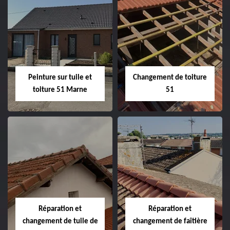
Peintre et peinture
Hydrofuge toiture
de façade 51
51
Peinture sur tuile et
Changement de toiture
toiture 51 Marne
51
Peinture sur tuile
Changement de
et toiture 51
toiture 51
Marne
Réparation et
Réparation et
changement de tuile de
changement de faîtière