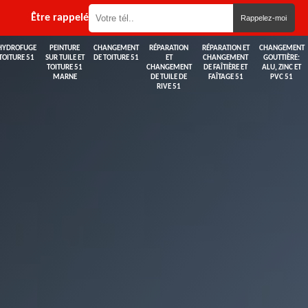
Être rappelé
HYDROFUGE
PEINTURE
CHANGEMENT
RÉPARATION
RÉPARATION ET
CHANGEMENT
TOITURE 51
SUR TUILE ET
DE TOITURE 51
ET
CHANGEMENT
GOUTTIÈRE:
TOITURE 51
CHANGEMENT
DE FAÎTIÈRE ET
ALU, ZINC ET
MARNE
DE TUILE DE
FAÎTAGE 51
PVC 51
RIVE 51