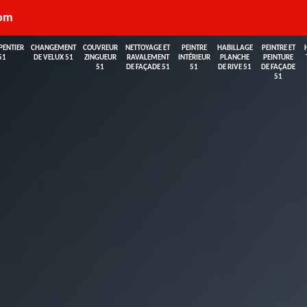
com
PENTIER
CHANGEMENT
COUVREUR
NETTOYAGE ET
PEINTRE
HABILLAGE
PEINTRE ET
51
DE VELUX 51
ZINGUEUR
RAVALEMENT
INTÉRIEUR
PLANCHE
PEINTURE
51
DE FAÇADE 51
51
DE RIVE 51
DE FAÇADE
51