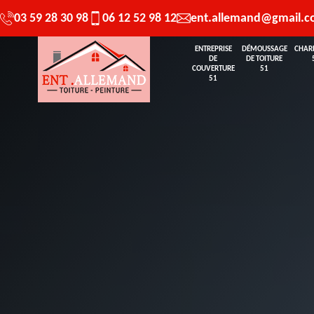
03 59 28 30 98
06 12 52 98 12
ent.allemand@gmail.
ENTREPRISE
DÉMOUSSAGE
CHAR
DE
DE TOITURE
COUVERTURE
51
51