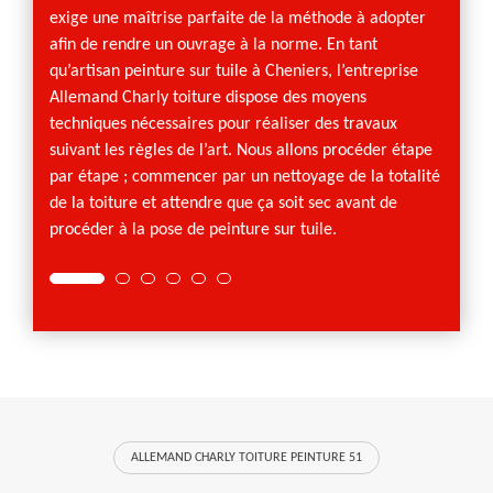
tout m
exige une maîtrise parfaite de la méthode à adopter
matéri
afin de rendre un ouvrage à la norme. En tant
comme 
qu’artisan peinture sur tuile à Cheniers, l’entreprise
L’entr
Allemand Charly toiture dispose des moyens
toitur
techniques nécessaires pour réaliser des travaux
type d
suivant les règles de l’art. Nous allons procéder étape
de toit
par étape ; commencer par un nettoyage de la totalité
s’adap
de la toiture et attendre que ça soit sec avant de
procéder à la pose de peinture sur tuile.
ALLEMAND CHARLY TOITURE PEINTURE 51