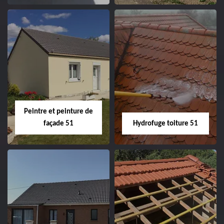
Peintre intérieur
Habillage planche
51
de rive 51
Peintre et peinture de
façade 51
Hydrofuge toiture 51
Peintre et peinture
Hydrofuge toiture
de façade 51
51