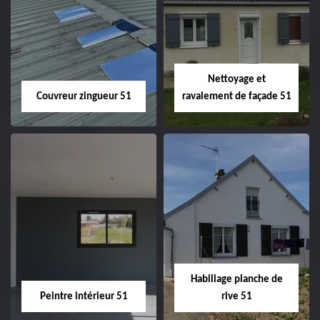
Charpentier 51
Changement de
velux 51
Nettoyage et
Couvreur zingueur 51
ravalement de façade 51
Couvreur zingueur
Nettoyage et
51
ravalement de
façade 51
Habillage planche de
Peintre intérieur 51
rive 51