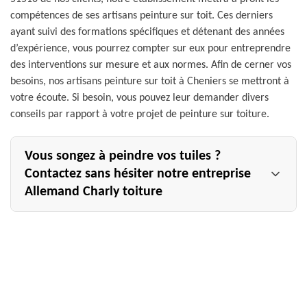
compétences de ses artisans peinture sur toit. Ces derniers
ayant suivi des formations spécifiques et détenant des années
d’expérience, vous pourrez compter sur eux pour entreprendre
des interventions sur mesure et aux normes. Afin de cerner vos
besoins, nos artisans peinture sur toit à Cheniers se mettront à
votre écoute. Si besoin, vous pouvez leur demander divers
conseils par rapport à votre projet de peinture sur toiture.
Vous songez à peindre vos tuiles ?
Contactez sans hésiter notre entreprise
Allemand Charly toiture
Sur le territoire français, les tuiles sont des matériaux
très prisés en guise de revêtement de toiture. Elles ont un
charme qui leur sont propres et sont disponible en divers
modèles. Bien entretenues, leur durée de vie peut aller
de 50 à 100 ans. Ce n’est donc pas un hasard si nous les
retrouvons presque partout sur les toits des maisons.