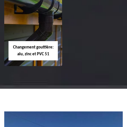
Réparation et
Réparation et
changement de
changement de
tuile de rive 51
faîtière et faîtage
51
Changement gouttière:
alu, zinc et PVC 51
Changement
gouttière: alu, zinc
et PVC 51