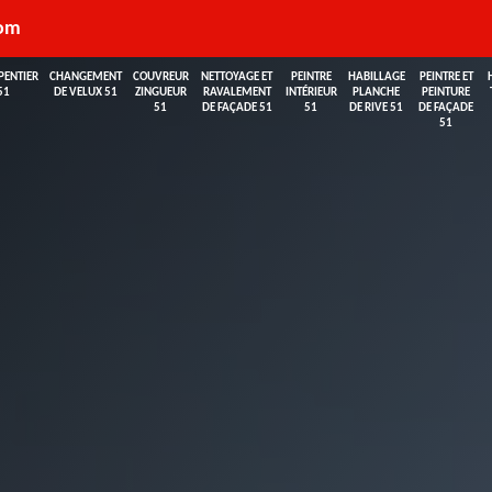
com
PENTIER
CHANGEMENT
COUVREUR
NETTOYAGE ET
PEINTRE
HABILLAGE
PEINTRE ET
51
DE VELUX 51
ZINGUEUR
RAVALEMENT
INTÉRIEUR
PLANCHE
PEINTURE
51
DE FAÇADE 51
51
DE RIVE 51
DE FAÇADE
51