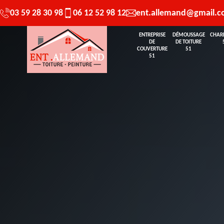
03 59 28 30 98
06 12 52 98 12
ent.allemand@gmail.
ENTREPRISE
DÉMOUSSAGE
CHAR
DE
DE TOITURE
COUVERTURE
51
51