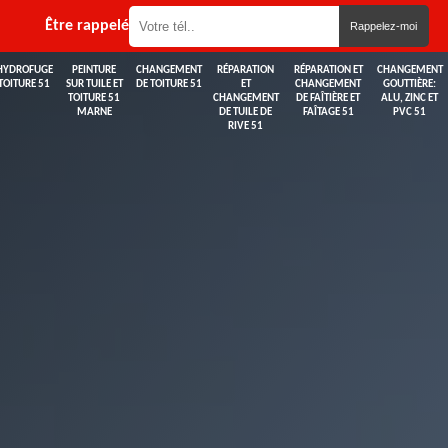
Être rappelé
HYDROFUGE
PEINTURE
CHANGEMENT
RÉPARATION
RÉPARATION ET
CHANGEMENT
TOITURE 51
SUR TUILE ET
DE TOITURE 51
ET
CHANGEMENT
GOUTTIÈRE:
TOITURE 51
CHANGEMENT
DE FAÎTIÈRE ET
ALU, ZINC ET
MARNE
DE TUILE DE
FAÎTAGE 51
PVC 51
RIVE 51