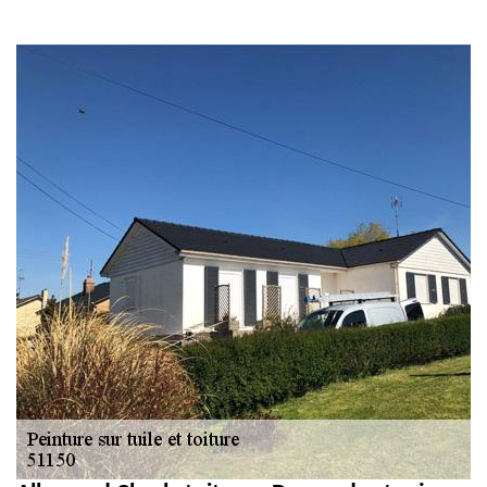
gouttière: alu, zinc
et PVC 51