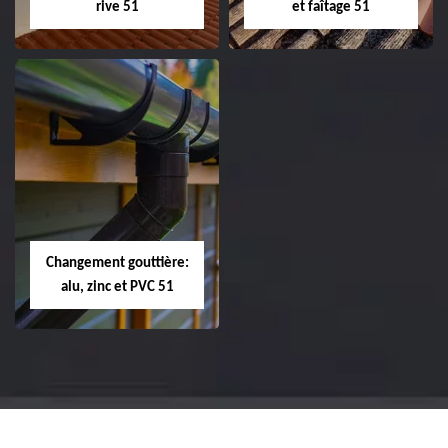
rive 51
et faîtage 51
Réparation et
Réparation et
changement de
changement de
tuile de rive 51
faîtière et faîtage
51
Changement gouttière:
alu, zinc et PVC 51
Changement