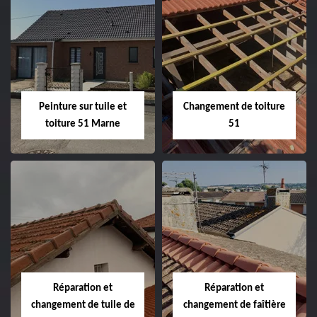
Peintre et peinture
Hydrofuge toiture
de façade 51
51
Peinture sur tuile et
Changement de toiture
toiture 51 Marne
51
Peinture sur tuile
Changement de
et toiture 51
toiture 51
Marne
Réparation et
Réparation et
changement de tuile de
changement de faîtière