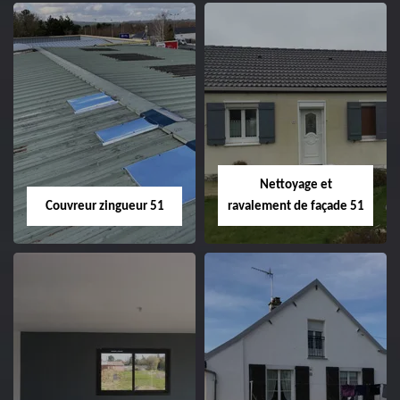
Charpentier 51
Changement de
velux 51
Nettoyage et
Couvreur zingueur 51
ravalement de façade 51
Couvreur zingueur
Nettoyage et
51
ravalement de
façade 51