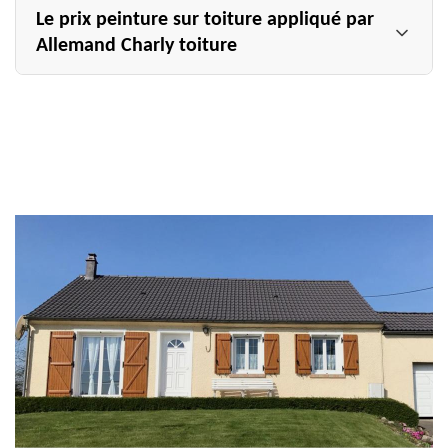
Le prix peinture sur toiture appliqué par
Allemand Charly toiture
Le professionnel en peinture sur toiture Allemand Charly
toiture propose à tous ses clients des services de qualité
au meilleur prix. Pour votre information, le prix peinture
sur toiture à Aulnay Sur Marne sera fixé à partir des
renseignements suivants : type de peinture à utiliser,
superficie totale de la toiture à peindre, revêtement de
toit à peindre, qualité de la peinture à appliquer, délai
d’exécution des tâches, accessibilité, etc. Quoi qu’il en
soit, nous pouvons vous garantir que notre tarif peinture
sur toiture 51150 sera accessible à tous et défiera la
concurrence.