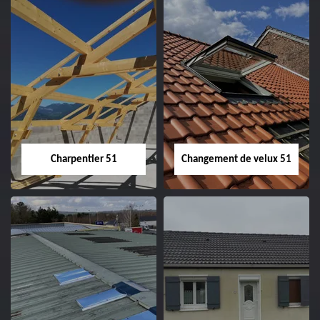
Entreprise de
Démoussage de
couverture 51
toiture 51
Charpentier 51
Changement de velux 51
Charpentier 51
Changement de
velux 51