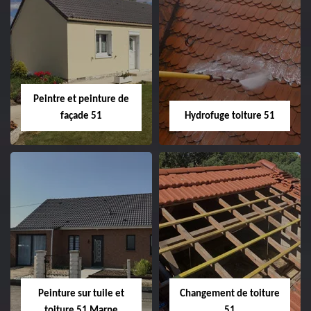
Peintre intérieur
Habillage planche
51
de rive 51
Peintre et peinture de
façade 51
Hydrofuge toiture 51
Peintre et peinture
Hydrofuge toiture
de façade 51
51
Peinture sur tuile et
Changement de toiture
toiture 51 Marne
51