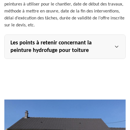
peintures à utiliser pour le chantier, date de début des travaux,
méthode à mettre en œuvre, date de la fin des interventions,
délai d’exécution des tâches, durée de validité de l’offre inscrite
sur le devis, etc.
Les points à retenir concernant la
peinture hydrofuge pour toiture
La toiture se doit d’être performante pour que vous vous
sentiez en sécurité à l’intérieur de votre maison et ce, à
longueur de temps. Pour renforcer l’étanchéité de votre
revêtement de toit, notre établissement privilégie
l’utilisation d’une peinture hydrofuge pour toiture et
tuile. Ce type de peinture va, non seulement permettre à
votre matériau de couverture d’être plus imperméable à
l’humidité, mais aussi octroyer à votre toiture un aspect
comme neuf, avec une brillance incontestable. Contactez
l’entreprise Allemand Charly toiture pour toute pose de