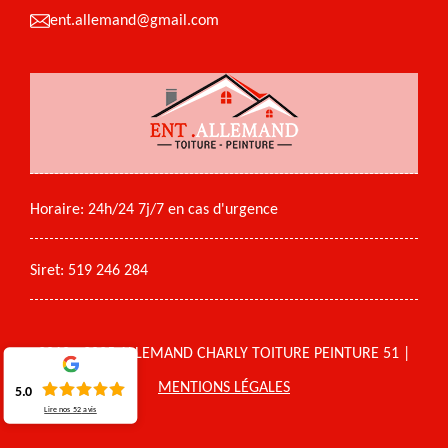
ent.allemand@gmail.com
Horaire: 24h/24 7j/7 en cas d'urgence
Siret: 519 246 284
2018 - 2025 ALLEMAND CHARLY TOITURE PEINTURE 51 |
MENTIONS LÉGALES
5.0
Lire nos
52
avis