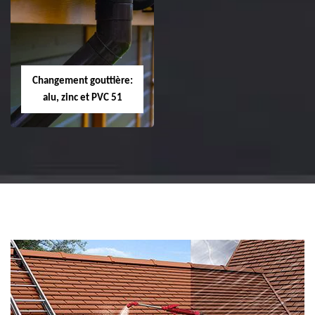
Réparation et
Réparation et
changement de
changement de
tuile de rive 51
faîtière et faîtage
51
Changement gouttière:
alu, zinc et PVC 51
Changement
gouttière: alu, zinc
et PVC 51