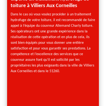
toiture à Villiers Aux Corneilles
Apport
tout so
ieurs
Dans le cas où vous voulez procéder à un traitement
les int
st un
hydrofuge de votre toiture, il est recommandé de faire
années.
rture
appel à l’équipe du couvreur Allemand Charly toiture.
revête
ls et
Ses opérateurs ont une grande expérience dans la
permet
tiquer
réalisation de cette opération et en plus de cela, ils
profond
rendre
sont bien équipés pour vous donner une entière
hydrof
s
satisfaction et pour vous garantir ses prestations. La
pluies 
t se
compétence et l’excellence des services que ce
En ruis
ions à
couvreur assure font qu’il est sollicité par les
égalem
de plus
propriétaires les plus exigeants dans la ville de Villiers
Votre 
Aux Corneilles et dans le 51260.
nettoy
le temp
d’une h
faite 
sise à 