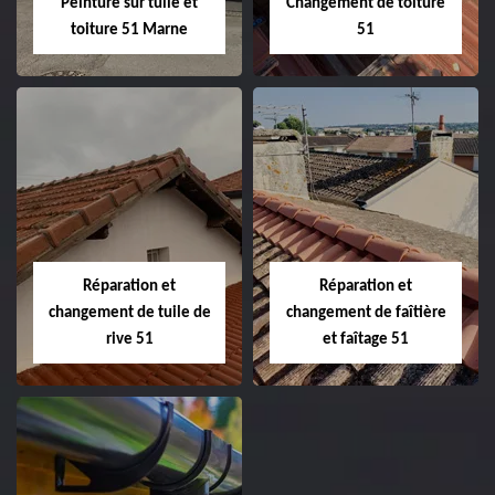
Peinture sur tuile et
Changement de toiture
toiture 51 Marne
51
Peinture sur tuile
Changement de
et toiture 51
toiture 51
Marne
Réparation et
Réparation et
changement de tuile de
changement de faîtière
rive 51
et faîtage 51