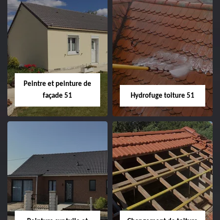
Peintre intérieur
Habillage planche
51
de rive 51
Peintre et peinture de
façade 51
Hydrofuge toiture 51
Peintre et peinture
Hydrofuge toiture
de façade 51
51