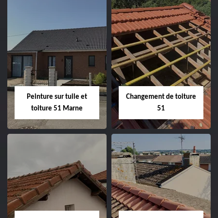
Peintre et peinture
Hydrofuge toiture
de façade 51
51
Peinture sur tuile et
Changement de toiture
toiture 51 Marne
51
Peinture sur tuile
Changement de
et toiture 51
toiture 51
Marne