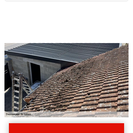
Professionnel du démoussage de toiture, Allemand Charly
toiture est un couvreur qui est réputé pour son expertise
dans le domaine. Pour satisfaire ses clients, il propose un
démoussage préventif de votre toit en tuile et en ardoise.
Outre ce procédé, il peut également intervenir pour un
démoussage curatif, qui est la technique utilisée lorsque
le toit est déjà recouvert par le végétal. Dans les deux
cas, il utilise des produits respectueux de l’environnement
et son équipe peut se déplacer dans le 51240 et dans la
ville de Saint Germain La Ville.