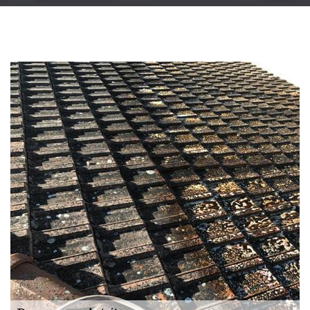
Changement
gouttière: alu, zinc
et PVC 51