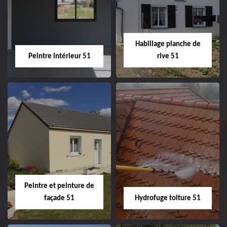
51
ravalement de
façade 51
Habillage planche de
Peintre intérieur 51
rive 51
Peintre intérieur
Habillage planche
51
de rive 51
Peintre et peinture de
façade 51
Hydrofuge toiture 51