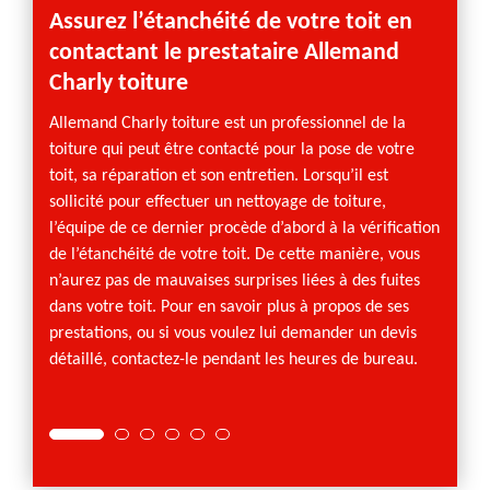
Assurez l’étanchéité de votre toit en
Nett
contactant le prestataire Allemand
comp
Charly toiture
Le net
effect
Allemand Charly toiture est un professionnel de la
saleté
toiture qui peut être contacté pour la pose de votre
sont d
toit, sa réparation et son entretien. Lorsqu’il est
altère
sollicité pour effectuer un nettoyage de toiture,
maison
l’équipe de ce dernier procède d’abord à la vérification
nettoy
de l’étanchéité de votre toit. De cette manière, vous
blesser
n’aurez pas de mauvaises surprises liées à des fuites
toiture
dans votre toit. Pour en savoir plus à propos de ses
appel 
prestations, ou si vous voulez lui demander un devis
équipe
détaillé, contactez-le pendant les heures de bureau.