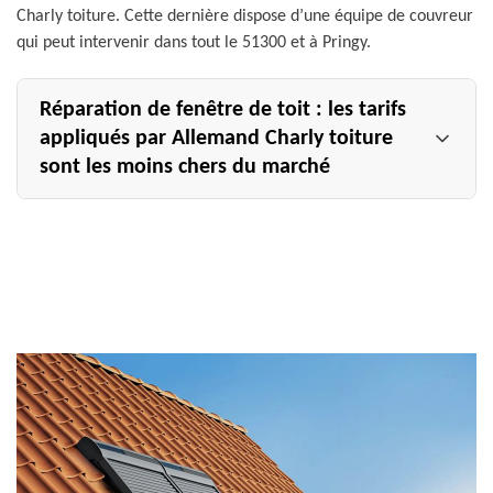
Charly toiture. Cette dernière dispose d’une équipe de couvreur
qui peut intervenir dans tout le 51300 et à Pringy.
Réparation de fenêtre de toit : les tarifs
appliqués par Allemand Charly toiture
sont les moins chers du marché
Couvreur professionnel qui bénéficie de la confiance des
propriétaires dans la ville de Pringy dans le 51300, nous
sommes une référence si vous avez besoin d’un expert
pour assurer la réparation de votre fenêtre de toit. En
plus de la qualité de nos prestations, nous nous
distinguons de nos concurrents par la tarification plus
qu’abordable que nous appliquons dans le cadre des
missions qui nous sont confiées. Contactez-nous pour de
plus amples informations.