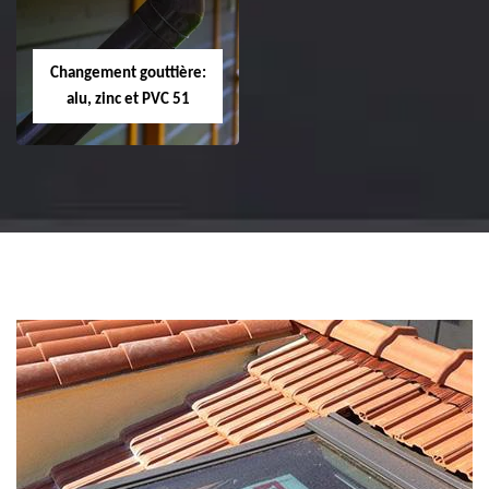
tuile de rive 51
faîtière et faîtage
51
Changement gouttière:
alu, zinc et PVC 51
Changement
gouttière: alu, zinc
et PVC 51