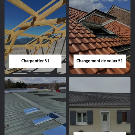
Entreprise de
Démoussage de
couverture 51
toiture 51
Charpentier 51
Changement de velux 51
Charpentier 51
Changement de
velux 51