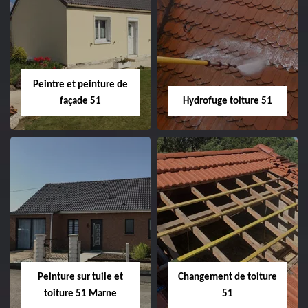
Peintre intérieur
Habillage planche
51
de rive 51
Peintre et peinture de
façade 51
Hydrofuge toiture 51
Peintre et peinture
Hydrofuge toiture
de façade 51
51
Peinture sur tuile et
Changement de toiture
toiture 51 Marne
51