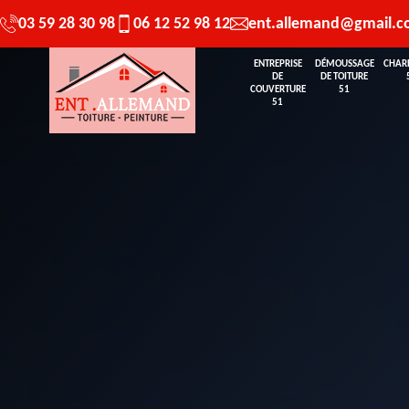
03 59 28 30 98
06 12 52 98 12
ent.allemand@gmail.
ENTREPRISE
DÉMOUSSAGE
CHAR
DE
DE TOITURE
COUVERTURE
51
51