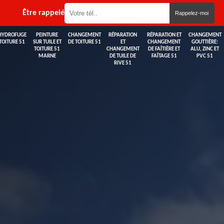
Être rappelé
HYDROFUGE
PEINTURE
CHANGEMENT
RÉPARATION
RÉPARATION ET
CHANGEMENT
TOITURE 51
SUR TUILE ET
DE TOITURE 51
ET
CHANGEMENT
GOUTTIÈRE:
TOITURE 51
CHANGEMENT
DE FAÎTIÈRE ET
ALU, ZINC ET
MARNE
DE TUILE DE
FAÎTAGE 51
PVC 51
RIVE 51