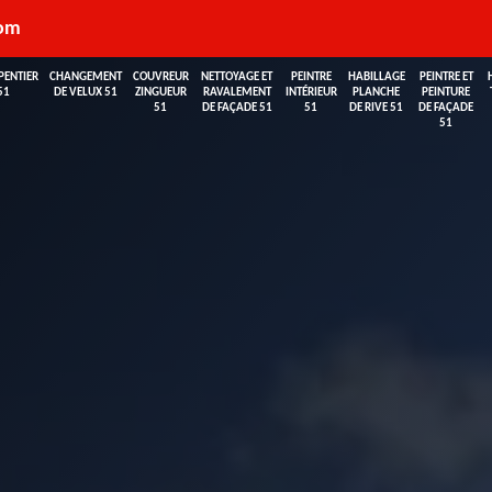
com
PENTIER
CHANGEMENT
COUVREUR
NETTOYAGE ET
PEINTRE
HABILLAGE
PEINTRE ET
51
DE VELUX 51
ZINGUEUR
RAVALEMENT
INTÉRIEUR
PLANCHE
PEINTURE
51
DE FAÇADE 51
51
DE RIVE 51
DE FAÇADE
51