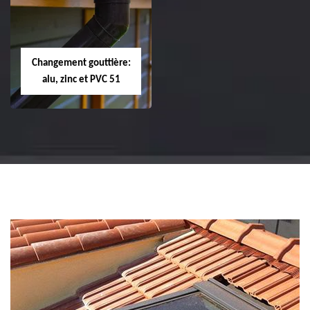
changement de
changement de
tuile de rive 51
faîtière et faîtage
51
Changement gouttière:
alu, zinc et PVC 51
Changement
gouttière: alu, zinc
et PVC 51