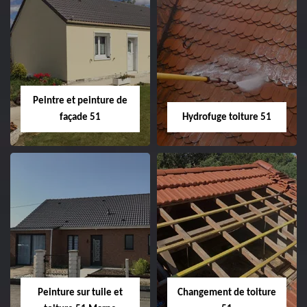
Peintre intérieur
Habillage planche
51
de rive 51
Peintre et peinture de
façade 51
Hydrofuge toiture 51
Peintre et peinture
Hydrofuge toiture
de façade 51
51
Peinture sur tuile et
Changement de toiture