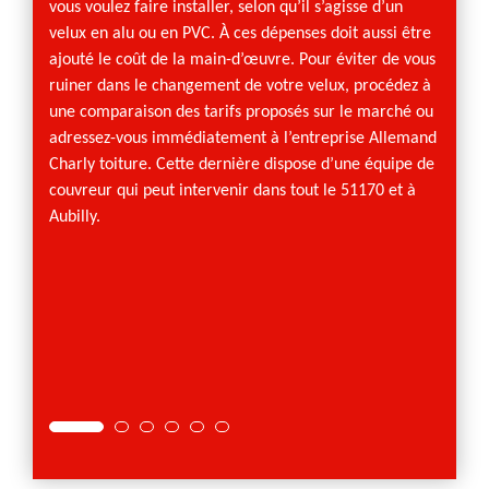
vous voulez faire installer, selon qu’il s’agisse d’un
en plac
velux en alu ou en PVC. À ces dépenses doit aussi être
sommes
ajouté le coût de la main-d’œuvre. Pour éviter de vous
dans la
ruiner dans le changement de votre velux, procédez à
qualité
une comparaison des tarifs proposés sur le marché ou
vous r
adressez-vous immédiatement à l’entreprise Allemand
solutio
Charly toiture. Cette dernière dispose d’une équipe de
si vous
couvreur qui peut intervenir dans tout le 51170 et à
appele
Aubilly.