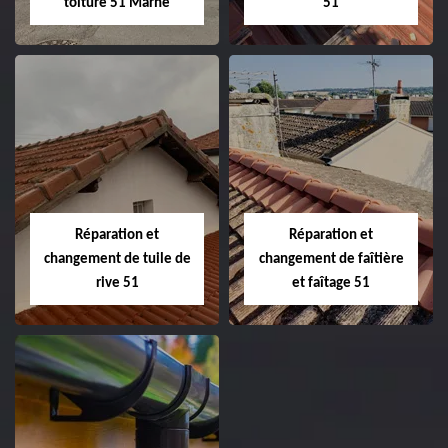
toiture 51 Marne
51
Peinture sur tuile
Changement de
et toiture 51
toiture 51
Marne
Réparation et
Réparation et
changement de tuile de
changement de faîtière
rive 51
et faîtage 51
Réparation et
Réparation et