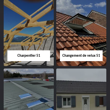
Entreprise de
Démoussage de
couverture 51
toiture 51
Charpentier 51
Changement de velux 51
Charpentier 51
Changement de
velux 51