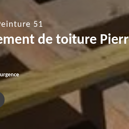
Peinture 51
ement de toiture Pier
'urgence