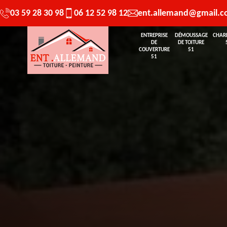
03 59 28 30 98
06 12 52 98 12
ent.allemand@gmail.
ENTREPRISE
DÉMOUSSAGE
CHAR
DE
DE TOITURE
COUVERTURE
51
51