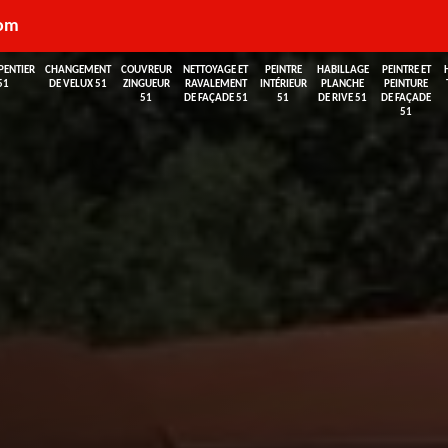
com
PENTIER
CHANGEMENT
COUVREUR
NETTOYAGE ET
PEINTRE
HABILLAGE
PEINTRE ET
51
DE VELUX 51
ZINGUEUR
RAVALEMENT
INTÉRIEUR
PLANCHE
PEINTURE
51
DE FAÇADE 51
51
DE RIVE 51
DE FAÇADE
51