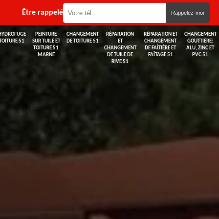
Être rappelé
HYDROFUGE
PEINTURE
CHANGEMENT
RÉPARATION
RÉPARATION ET
CHANGEMENT
TOITURE 51
SUR TUILE ET
DE TOITURE 51
ET
CHANGEMENT
GOUTTIÈRE:
TOITURE 51
CHANGEMENT
DE FAÎTIÈRE ET
ALU, ZINC ET
MARNE
DE TUILE DE
FAÎTAGE 51
PVC 51
RIVE 51