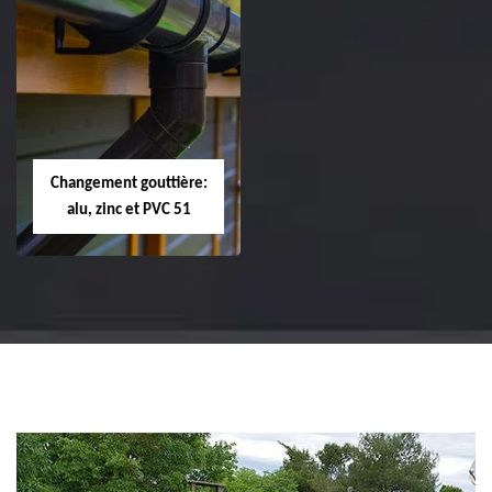
Réparation et
Réparation et
changement de
changement de
tuile de rive 51
faîtière et faîtage
51
Changement gouttière:
alu, zinc et PVC 51
Changement
gouttière: alu, zinc
et PVC 51