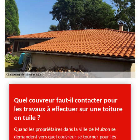
voulez avoir plus de renseignement sur ses prestations,
ou dans le cas d’un établissement de devis, n’hésitez pas
à prendre contact avec ses chargés de clientèle.
Quel couvreur faut-il contacter pour
L’éta
les travaux à effectuer sur une toiture
chez
en tuile ?
toit
Quand les propriétaires dans la ville de Muizon se
Couvreu
demandent vers quel couvreur se tourner pour les
qualit