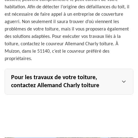
habitation. Afin de détecter l’origine des défaillances du toit, il
est nécessaire de faire appel à un entreprise de couverture
aguerri. Non seulement il saura trouver d’où viennent les
problèmes de votre toiture, mais il vous proposera également
des solutions adaptées. Pour exécuter vos travaux liés à la
toiture, contactez le couvreur Allemand Charly toiture. À
Muizon, dans le 51140, c’est le couvreur préféré des
propriétaires.
Pour les travaux de votre toiture,
contactez Allemand Charly toiture
Quand votre toiture n’est plus fonctionnelle, c’est-à-dire
qu’il n’arrive plus à protéger votre maisonnée des aléas
du climat, vous devez la remplacer. Si vous voulez
garantir de travaux faits avec soin, faites appel à
Allemand Charly toiture, couvreur dans le 51140. Ses
artisans se démèneront pour vous satisfaire. Si vous