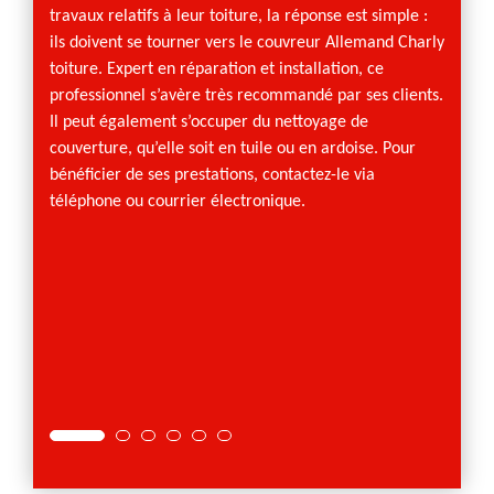
travaux relatifs à leur toiture, la réponse est simple :
la réfé
ils doivent se tourner vers le couvreur Allemand Charly
qualifi
toiture. Expert en réparation et installation, ce
service
professionnel s’avère très recommandé par ses clients.
remplac
Il peut également s’occuper du nettoyage de
intére
couverture, qu’elle soit en tuile ou en ardoise. Pour
ses ta
bénéficier de ses prestations, contactez-le via
de vous
téléphone ou courrier électronique.
et elle
site in