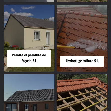
Peintre intérieur
Habillage planche
51
de rive 51
Peintre et peinture de
façade 51
Hydrofuge toiture 51
Peintre et peinture
Hydrofuge toiture
de façade 51
51