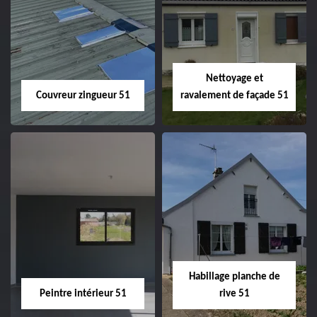
Charpentier 51
Changement de
velux 51
Nettoyage et
Couvreur zingueur 51
ravalement de façade 51
Couvreur zingueur
Nettoyage et
51
ravalement de
façade 51
Habillage planche de
Peintre intérieur 51
rive 51