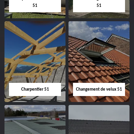
51
51
Entreprise de
Démoussage de
couverture 51
toiture 51
Charpentier 51
Changement de velux 51