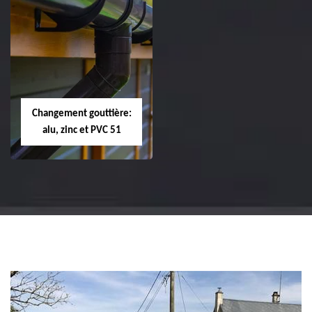
Réparation et
Réparation et
changement de
changement de
tuile de rive 51
faîtière et faîtage
51
Changement gouttière:
alu, zinc et PVC 51
Changement
gouttière: alu, zinc
et PVC 51