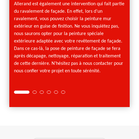
e la
écaille
Allerand est également une intervention qui fait partie
 murs
peintur
du ravalement de façade. En effet, lors d’un
x
vont n
ravalement, vous pouvez choisir la peinture mur
de
procéd
extérieur en guise de finition. Ne vous inquiétez pas,
c votre
ailleu
nous saurons opter pour la peinture spéciale
ns
ravale
extérieure adaptée avec votre revêtement de façade.
ent,
Ce sera
Dans ce cas-là, la pose de peinture de façade se fera
sur faç
après décapage, nettoyage, réparation et traitement
faire.
de cette dernière. N’hésitez pas à nous contacter pour
nous confier votre projet en toute sérénité.