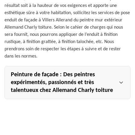
résultat soit à la hauteur de vos exigences et apporte une
esthétique sûre à votre habitation, sollicitez les services de pose
enduit de façade à Villers Allerand du peintre mur extérieur
Allemand Charly toiture. Selon le cahier de charges qui nous
sera fournit, nous pourrons appliquer de l’enduit à finition
rustique, à finition grattée, à finition talochée, etc. Nous
prendrons soin de respecter les étapes à suivre et de rester
dans les normes.
Peinture de façade : Des peintres
expérimentés, passionnés et très
talentueux chez Allemand Charly toiture
Vous résidez dans la région du 51500 ? Vous devriez
contacter notre entreprise Allemand Charly toiture située
à Villers Allerand si vous souhaitez bénéficier d’un
excellent travail de peinture sur façade. Pour votre projet
dans le cadre du neuf ou de la rénovation, nous mettons