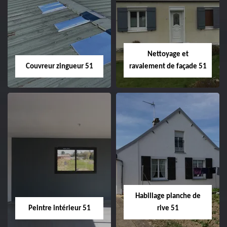
Charpentier 51
Changement de
velux 51
Nettoyage et
Couvreur zingueur 51
ravalement de façade 51
Couvreur zingueur
Nettoyage et
51
ravalement de
façade 51
Habillage planche de
Peintre intérieur 51
rive 51