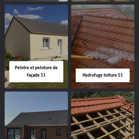
Peintre intérieur
Habillage planche
51
de rive 51
Peintre et peinture de
façade 51
Hydrofuge toiture 51
Peintre et peinture
Hydrofuge toiture
de façade 51
51