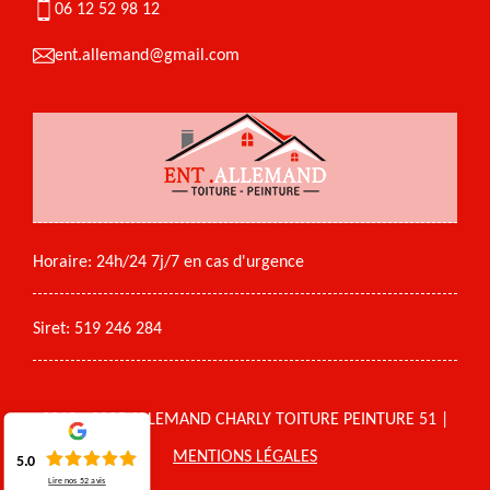
06 12 52 98 12
ent.allemand@gmail.com
Horaire: 24h/24 7j/7 en cas d'urgence
Siret: 519 246 284
2018 - 2025 ALLEMAND CHARLY TOITURE PEINTURE 51 |
MENTIONS LÉGALES
5.0
Lire nos
52
avis