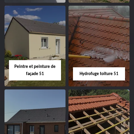
Peintre intérieur
Habillage planche
51
de rive 51
Peintre et peinture de
façade 51
Hydrofuge toiture 51
Peintre et peinture
Hydrofuge toiture
de façade 51
51