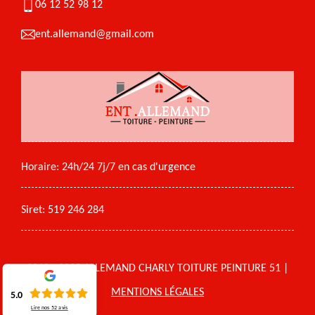
06 12 52 98 12
ent.allemand@gmail.com
Horaire: 24h/24 7j/7 en cas d'urgence
Siret: 519 246 284
2018 - 2025 ALLEMAND CHARLY TOITURE PEINTURE 51 |
MENTIONS LÉGALES
5.0
Lire nos
52
avis