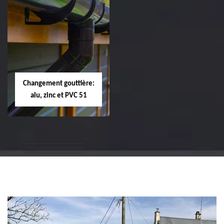
Réparation et
Réparation et
changement de
changement de
tuile de rive 51
faîtière et faîtage
51
Changement gouttière:
alu, zinc et PVC 51
Changement
gouttière: alu, zinc
et PVC 51