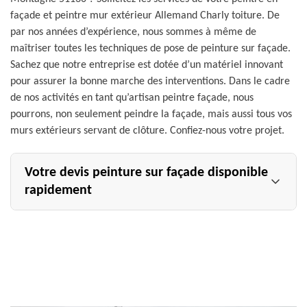
façade et peintre mur extérieur Allemand Charly toiture. De
par nos années d’expérience, nous sommes à même de
maîtriser toutes les techniques de pose de peinture sur façade.
Sachez que notre entreprise est dotée d’un matériel innovant
pour assurer la bonne marche des interventions. Dans le cadre
de nos activités en tant qu’artisan peintre façade, nous
pourrons, non seulement peindre la façade, mais aussi tous vos
murs extérieurs servant de clôture. Confiez-nous votre projet.
Votre devis peinture sur façade disponible
rapidement
En nous octroyant des détails techniques par rapport à
votre façade, nous pourrons établir un devis bien détaillé
; sachant que la réponse à toute demande se fera sous 24
heures. Pour rappel, le devis peinture sur façade de votre
peintre mur extérieur Allemand Charly toiture est gratuit
et démuni de tout engagement. Dans votre devis