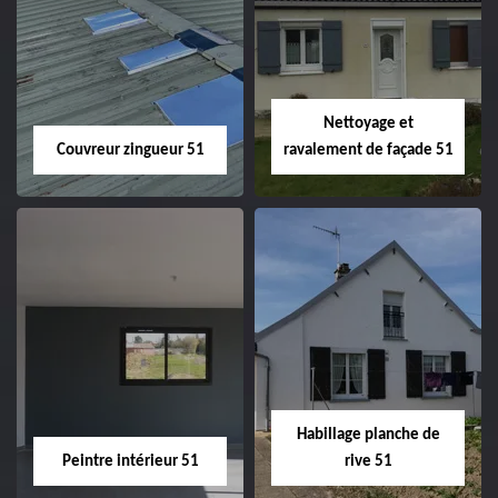
Charpentier 51
Changement de
velux 51
Nettoyage et
Couvreur zingueur 51
ravalement de façade 51
Couvreur zingueur
Nettoyage et
51
ravalement de
façade 51
Habillage planche de
Peintre intérieur 51
rive 51