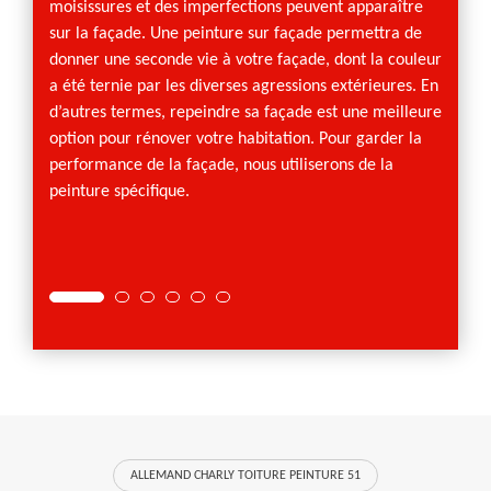
moisissures et des imperfections peuvent apparaître
parfai
sur la façade. Une peinture sur façade permettra de
façade
donner une seconde vie à votre façade, dont la couleur
décorat
a été ternie par les diverses agressions extérieures. En
lui app
d’autres termes, repeindre sa façade est une meilleure
qu’end
option pour rénover votre habitation. Pour garder la
en rav
performance de la façade, nous utiliserons de la
résulta
peinture spécifique.
engage
ALLEMAND CHARLY TOITURE PEINTURE 51