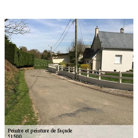
Changement
gouttière: alu, zinc
et PVC 51