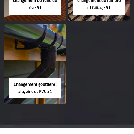
changement de tuile de
changement de faîtière
rive 51
et faîtage 51
Réparation et
Réparation et
changement de
changement de
tuile de rive 51
faîtière et faîtage
51
Changement gouttière:
alu, zinc et PVC 51