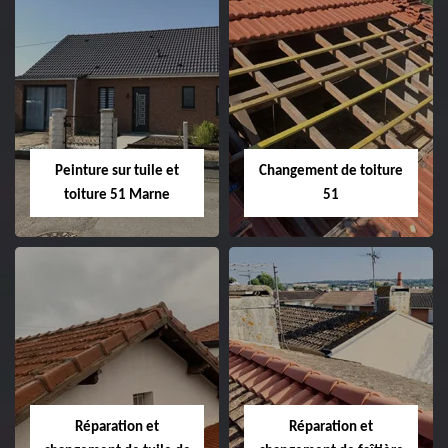
Peintre et peinture
Hydrofuge toiture
de façade 51
51
Peinture sur tuile et
Changement de toiture
toiture 51 Marne
51
Peinture sur tuile
Changement de
et toiture 51
toiture 51
Marne
Réparation et
Réparation et