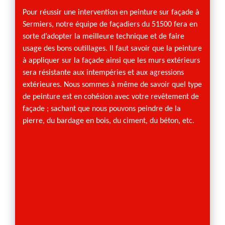
pein
Pour réussir une intervention en peinture sur façade à
entr
Sermiers, notre équipe de façadiers du 51500 fera en
pport à
sorte d’adopter la meilleure technique et de faire
n
Rien d
usage des bons outillages. Il faut savoir que la peinture
de se
peintur
à appliquer sur la façade ainsi que les murs extérieurs
re sur
une ma
sera résistante aux intempéries et aux agressions
d
C’est 
extérieures. Nous sommes à même de savoir quel type
habitat
de peinture est en cohésion avec votre revêtement de
us
Mais l
façade ; sachant que nous pouvons peindre de la
e la
prolon
pierre, du bardage en bois, du ciment, du béton, etc.
, date
les ma
intures,
peindre
toujour
façade
Sermie
que ce
rénova
d'expé
offrir 