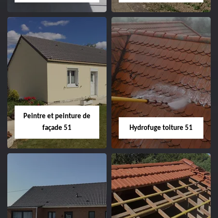
Peintre intérieur
Habillage planche
51
de rive 51
Peintre et peinture de
façade 51
Hydrofuge toiture 51
Peintre et peinture
Hydrofuge toiture
de façade 51
51