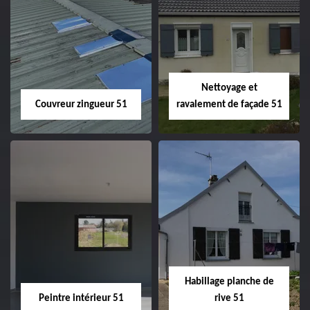
Charpentier 51
Changement de
velux 51
Nettoyage et
Couvreur zingueur 51
ravalement de façade 51
Couvreur zingueur
Nettoyage et
51
ravalement de
façade 51
Habillage planche de
Peintre intérieur 51
rive 51