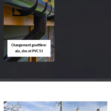
Réparation et
Réparation et
changement de
changement de
tuile de rive 51
faîtière et faîtage
51
Changement gouttière:
alu, zinc et PVC 51
Changement
gouttière: alu, zinc
et PVC 51