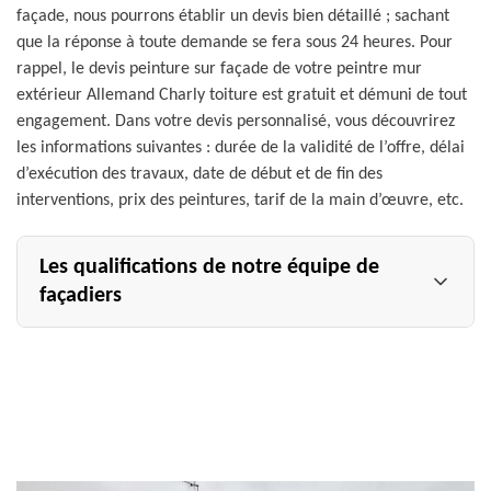
façade, nous pourrons établir un devis bien détaillé ; sachant
que la réponse à toute demande se fera sous 24 heures. Pour
rappel, le devis peinture sur façade de votre peintre mur
extérieur Allemand Charly toiture est gratuit et démuni de tout
engagement. Dans votre devis personnalisé, vous découvrirez
les informations suivantes : durée de la validité de l’offre, délai
d’exécution des travaux, date de début et de fin des
interventions, prix des peintures, tarif de la main d’œuvre, etc.
Les qualifications de notre équipe de
façadiers
Votre projet de peinture sur façade ainsi que de peinture
mur extérieur à {villle} sera entre de bonnes mains avec
l’entreprise Allemand Charly toiture. Pourquoi cela ?
Parce que nous disposons d’une équipe qualifiée pour
entreprendre les travaux y afférents. Notre équipe
d’experts est formée de plusieurs ravaleurs façade qui