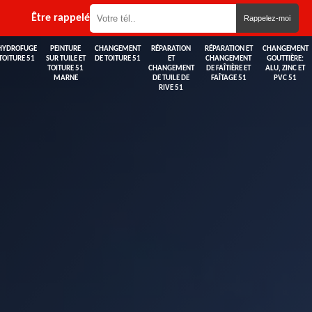
Être rappelé
HYDROFUGE
PEINTURE
CHANGEMENT
RÉPARATION
RÉPARATION ET
CHANGEMENT
TOITURE 51
SUR TUILE ET
DE TOITURE 51
ET
CHANGEMENT
GOUTTIÈRE:
TOITURE 51
CHANGEMENT
DE FAÎTIÈRE ET
ALU, ZINC ET
MARNE
DE TUILE DE
FAÎTAGE 51
PVC 51
RIVE 51