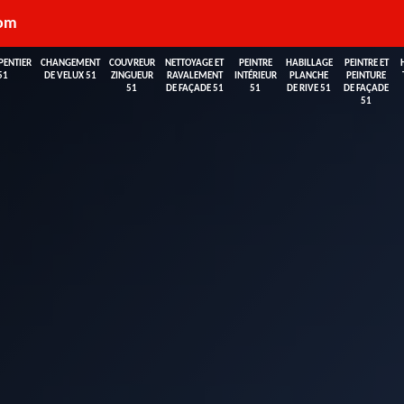
com
PENTIER
CHANGEMENT
COUVREUR
NETTOYAGE ET
PEINTRE
HABILLAGE
PEINTRE ET
51
DE VELUX 51
ZINGUEUR
RAVALEMENT
INTÉRIEUR
PLANCHE
PEINTURE
51
DE FAÇADE 51
51
DE RIVE 51
DE FAÇADE
51