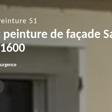
Peinture 51
t peinture de façade S
51600
'urgence