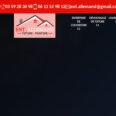
03 59 28 30 98
06 12 52 98 12
ent.allemand@gmail.
ENTREPRISE
DÉMOUSSAGE
CHAR
DE
DE TOITURE
COUVERTURE
51
51