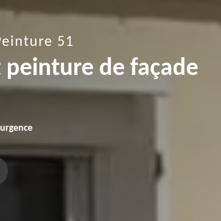
Peinture 51
t peinture de façade
'urgence