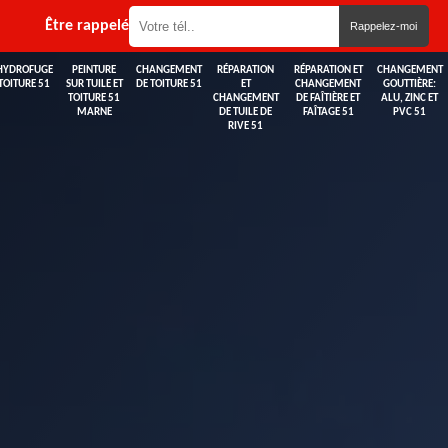
Être rappelé
HYDROFUGE
PEINTURE
CHANGEMENT
RÉPARATION
RÉPARATION ET
CHANGEMENT
TOITURE 51
SUR TUILE ET
DE TOITURE 51
ET
CHANGEMENT
GOUTTIÈRE:
TOITURE 51
CHANGEMENT
DE FAÎTIÈRE ET
ALU, ZINC ET
MARNE
DE TUILE DE
FAÎTAGE 51
PVC 51
RIVE 51