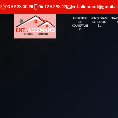
03 59 28 30 98
06 12 52 98 12
ent.allemand@gmail.
ENTREPRISE
DÉMOUSSAGE
CHAR
DE
DE TOITURE
COUVERTURE
51
51