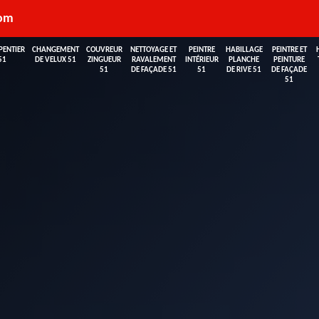
com
PENTIER
CHANGEMENT
COUVREUR
NETTOYAGE ET
PEINTRE
HABILLAGE
PEINTRE ET
51
DE VELUX 51
ZINGUEUR
RAVALEMENT
INTÉRIEUR
PLANCHE
PEINTURE
51
DE FAÇADE 51
51
DE RIVE 51
DE FAÇADE
51