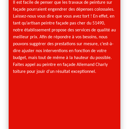
n
Il est facile de penser que les travaux de peinture sur
Bien q
de se
façade pourraient engendrer des dépenses colossales.
façade
re sur
Laissez-nous vous dire que vous avez tort ! En effet, en
briques
d
tant qu’artisan peintre façade pas cher du 51490,
peindr
notre établissement propose des services de qualité au
égalem
us
meilleur prix. Afin de répondre à vos besoins, nous
limite
e la
pouvons suggérer des prestations sur mesure, c’est-à-
égalem
, date
dire ajuster nos interventions en fonction de votre
mainte
intures,
budget, mais tout de même à la hauteur du possible.
empêch
Faites appel au peintre en façade Allemand Charly
En effe
toiture pour jouir d’un résultat exceptionnel.
intemp
Savez-
peuven
davant
rendu 
Charly
voulez 
travail