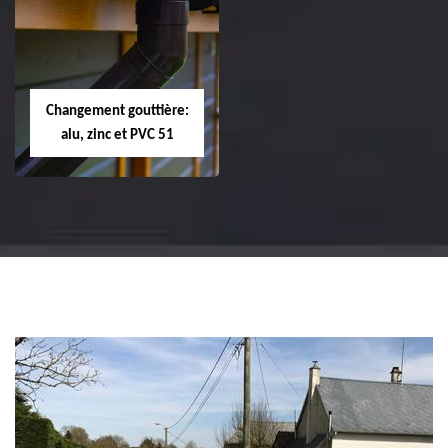
Réparation et
Réparation et
changement de
changement de
tuile de rive 51
faîtière et faîtage
51
Changement gouttière:
alu, zinc et PVC 51
Changement
gouttière: alu, zinc
et PVC 51