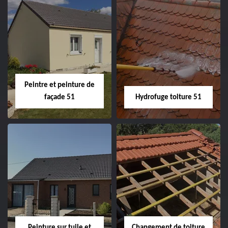
Peintre intérieur
Habillage planche
51
de rive 51
Peintre et peinture de
façade 51
Hydrofuge toiture 51
Peintre et peinture
Hydrofuge toiture
de façade 51
51
Peinture sur tuile et
Changement de toiture