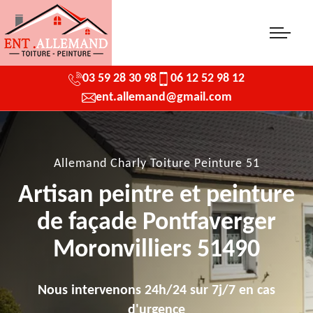
03 59 28 30 98
06 12 52 98 12
ent.allemand@gmail.com
Allemand Charly Toiture Peinture 51
Artisan peintre et peinture
de façade Pontfaverger
Moronvilliers 51490
Nous intervenons 24h/24 sur 7j/7 en cas
d'urgence