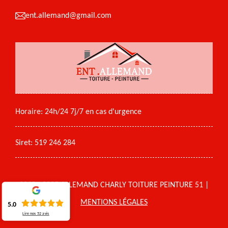
ent.allemand@gmail.com
Horaire: 24h/24 7j/7 en cas d'urgence
Siret: 519 246 284
2018 - 2025 ALLEMAND CHARLY TOITURE PEINTURE 51 |
MENTIONS LÉGALES
5.0
Lire nos
52
avis