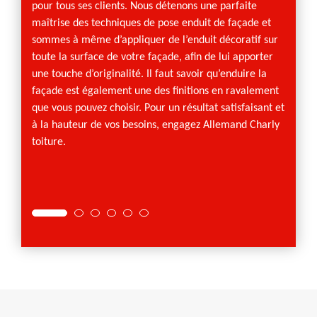
pour tous ses clients. Nous détenons une parfaite
une en
maîtrise des techniques de pose enduit de façade et
satisfa
sommes à même d’appliquer de l’enduit décoratif sur
propose
toute la surface de votre façade, afin de lui apporter
interve
une touche d’originalité. Il faut savoir qu’enduire la
pourrai
façade est également une des finitions en ravalement
peintu
que vous pouvez choisir. Pour un résultat satisfaisant et
des co
à la hauteur de vos besoins, engagez Allemand Charly
entrer
toiture.
votre 
assure
projet.