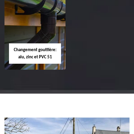
Réparation et
Réparation et
changement de
changement de
tuile de rive 51
faîtière et faîtage
51
Changement gouttière:
alu, zinc et PVC 51
Changement
gouttière: alu, zinc
et PVC 51