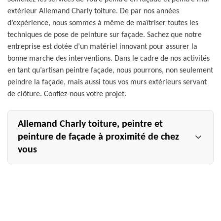
extérieur Allemand Charly toiture. De par nos années
d’expérience, nous sommes à même de maîtriser toutes les
techniques de pose de peinture sur façade. Sachez que notre
entreprise est dotée d’un matériel innovant pour assurer la
bonne marche des interventions. Dans le cadre de nos activités
en tant qu’artisan peintre façade, nous pourrons, non seulement
peindre la façade, mais aussi tous vos murs extérieurs servant
de clôture. Confiez-nous votre projet.
Allemand Charly toiture, peintre et
peinture de façade à proximité de chez
vous
Détenant un savoir-faire hors du commun en matière de
couverture, surtout en ravalement de façade, l’entreprise
Allemand Charly toiture est un peintre et peinture de
façade sur qui vous pouvez compter. Installée dans la ville
de Outrepont 51300, notre entreprise peinture façade est