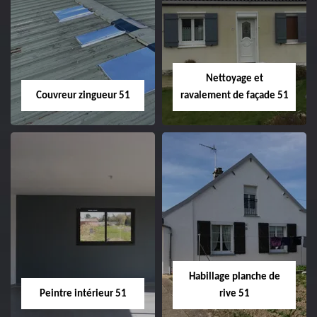
Charpentier 51
Changement de
velux 51
Nettoyage et
Couvreur zingueur 51
ravalement de façade 51
Couvreur zingueur
Nettoyage et
51
ravalement de
façade 51
Habillage planche de
Peintre intérieur 51
rive 51