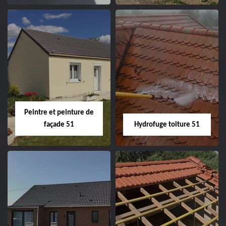
Peintre intérieur
Habillage planche
51
de rive 51
Peintre et peinture de
façade 51
Hydrofuge toiture 51
Peintre et peinture
Hydrofuge toiture
de façade 51
51