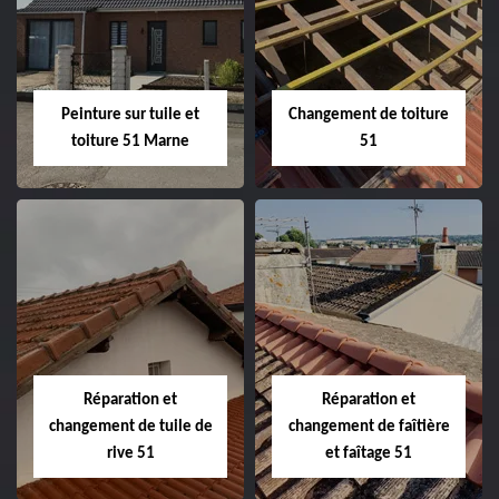
de façade 51
51
Peinture sur tuile et
Changement de toiture
toiture 51 Marne
51
Peinture sur tuile
Changement de
et toiture 51
toiture 51
Marne
Réparation et
Réparation et
changement de tuile de
changement de faîtière
rive 51
et faîtage 51