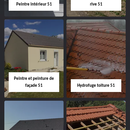
Peintre intérieur 51
rive 51
Peintre intérieur
Habillage planche
51
de rive 51
Peintre et peinture de
façade 51
Hydrofuge toiture 51
Peintre et peinture
Hydrofuge toiture