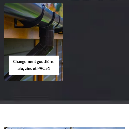
Réparation et
Réparation et
changement de
changement de
tuile de rive 51
faîtière et faîtage
51
Changement gouttière:
alu, zinc et PVC 51
Changement
gouttière: alu, zinc
et PVC 51