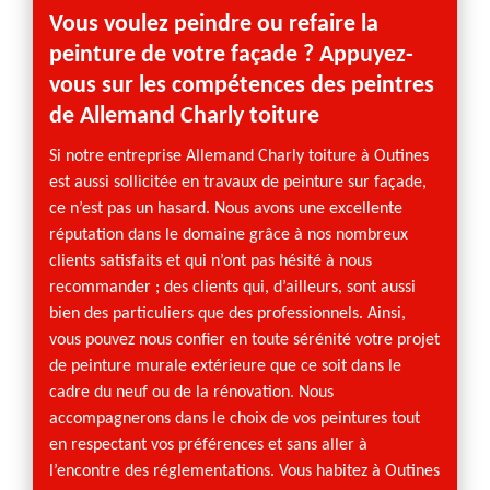
Vous voulez peindre ou refaire la
Alle
peinture de votre façade ? Appuyez-
prof
vous sur les compétences des peintres
dans
de Allemand Charly toiture
N’hési
toiture
Si notre entreprise Allemand Charly toiture à Outines
vous a
est aussi sollicitée en travaux de peinture sur façade,
façade
ce n’est pas un hasard. Nous avons une excellente
afin q
réputation dans le domaine grâce à nos nombreux
toutes 
clients satisfaits et qui n’ont pas hésité à nous
qui re
recommander ; des clients qui, d’ailleurs, sont aussi
établi
bien des particuliers que des professionnels. Ainsi,
qualit
vous pouvez nous confier en toute sérénité votre projet
peintu
de peinture murale extérieure que ce soit dans le
plusie
cadre du neuf ou de la rénovation. Nous
entièr
accompagnerons dans le choix de vos peintures tout
en respectant vos préférences et sans aller à
l’encontre des réglementations. Vous habitez à Outines