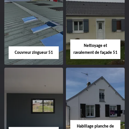
Charpentier 51
Changement de
velux 51
Nettoyage et
Couvreur zingueur 51
ravalement de façade 51
Couvreur zingueur
Nettoyage et
51
ravalement de
façade 51
Habillage planche de