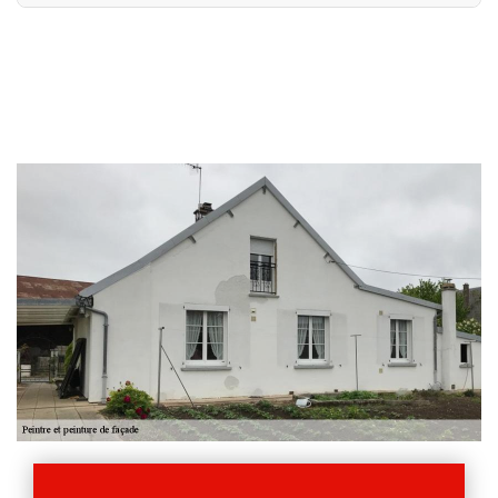
Ayez recours aux services de l’entreprise Allemand Charly
toiture si vous êtes à la recherche d’un professionnel en
peinture sur façade à Outines. Nous nous engageons à
réaliser des travaux sur mesure et à fournir un résultat
conforme à vos attentes. Nos ravaleurs façade sauront
appliquer la technique de pose de peinture la plus
adéquate, par rapport à votre revêtement. De même, ils
sont en mesure de choisir la peinture qui est adaptée à
votre type de façade. Après les interventions de nos
peintres en façade à Outines, votre façade sera comme
neuve.