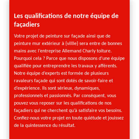
s
Les qualifications de notre équipe de
Le pr
façadiers
nous
e
Votre projet de peinture sur façade ainsi que de
Avec v
peinture mur extérieur à {villle} sera entre de bonnes
toiture
 de
mains avec l’entreprise Allemand Charly toiture.
tarif r
avoir
Pourquoi cela ? Parce que nous disposons d’une équipe
pour vo
e.
qualifiée pour entreprendre les travaux y afférents.
utilise
Notre équipe d’experts est formée de plusieurs
travau
ginal.
ravaleurs façade qui sont dotés de savoir-faire et
le type
nture
d’expérience. Ils sont sérieux, dynamiques,
superfi
égeant
professionnels et passionnés. Par conséquent, vous
N’hésit
,
pouvez vous reposer sur les qualifications de nos
que no
ui sera
façadiers qui ne cherchent qu’à satisfaire vos besoins.
convie
tre
Confiez-nous votre projet en toute quiétude et jouissez
e à
de la quintessence du résultat.
700