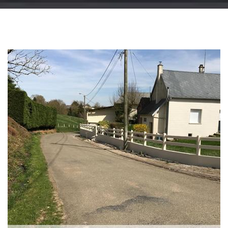
Changement
gouttière: alu, zinc
et PVC 51