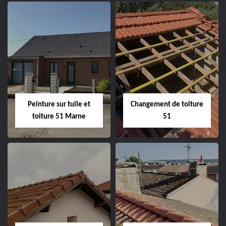
Peintre et peinture
Hydrofuge toiture
de façade 51
51
Peinture sur tuile et
Changement de toiture
toiture 51 Marne
51
Peinture sur tuile
Changement de
et toiture 51
toiture 51
Marne