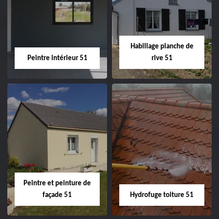
51
ravalement de
façade 51
Habillage planche de
Peintre intérieur 51
rive 51
Peintre intérieur
Habillage planche
51
de rive 51
Peintre et peinture de
façade 51
Hydrofuge toiture 51