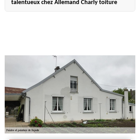
talentueux chez Allemand Charly toiture
Vous résidez dans la région du 51700 ? Vous devriez
contacter notre entreprise Allemand Charly toiture située
à Olizy si vous souhaitez bénéficier d’un excellent travail
de peinture sur façade. Pour votre projet dans le cadre
du neuf ou de la rénovation, nous mettons à votre service
une équipe de peintres très expérimentés qui sont
pleinement capables de vous offrir une belle façade
peinte selon les normes et vos goûts. Vouant une grande
passion dans leur métier, ils sauront mettre à votre profit
leur créativité en apportant toutes les personnalisations
que vous voulez dans la finition peinture. Contactez-nous
alors dès aujourd’hui et nous ferons de votre projet de
peinture sur façade un réel succès.