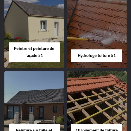
Peintre intérieur
Habillage planche
51
de rive 51
Peintre et peinture de
façade 51
Hydrofuge toiture 51
Peintre et peinture
Hydrofuge toiture
de façade 51
51
Peinture sur tuile et
Changement de toiture