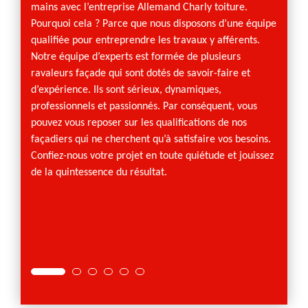
intempé
mains avec l’entreprise Allemand Charly toiture.
moisis
Pourquoi cela ? Parce que nous disposons d’une équipe
sur la
qualifiée pour entreprendre les travaux y afférents.
donner
Notre équipe d’experts est formée de plusieurs
a été t
ravaleurs façade qui sont dotés de savoir-faire et
d’autr
d’expérience. Ils sont sérieux, dynamiques,
option
professionnels et passionnés. Par conséquent, vous
perfor
pouvez vous reposer sur les qualifications de nos
peintur
façadiers qui ne cherchent qu’à satisfaire vos besoins.
Confiez-nous votre projet en toute quiétude et jouissez
de la quintessence du résultat.