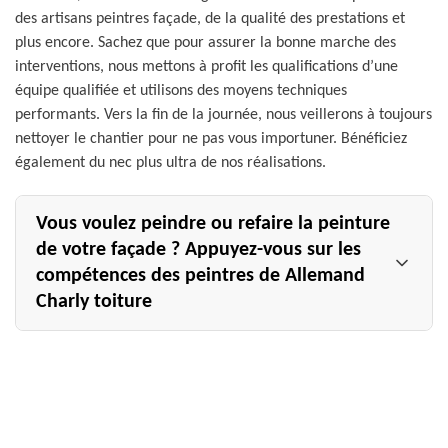
des artisans peintres façade, de la qualité des prestations et
plus encore. Sachez que pour assurer la bonne marche des
interventions, nous mettons à profit les qualifications d’une
équipe qualifiée et utilisons des moyens techniques
performants. Vers la fin de la journée, nous veillerons à toujours
nettoyer le chantier pour ne pas vous importuner. Bénéficiez
également du nec plus ultra de nos réalisations.
Vous voulez peindre ou refaire la peinture
de votre façade ? Appuyez-vous sur les
compétences des peintres de Allemand
Charly toiture
Si notre entreprise Allemand Charly toiture à Mourmelon
Le Petit est aussi sollicitée en travaux de peinture sur
façade, ce n’est pas un hasard. Nous avons une excellente
réputation dans le domaine grâce à nos nombreux clients
satisfaits et qui n’ont pas hésité à nous recommander ;