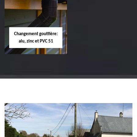
Réparation et
Réparation et
changement de
changement de
tuile de rive 51
faîtière et faîtage
51
Changement gouttière:
alu, zinc et PVC 51
Changement
gouttière: alu, zinc
et PVC 51