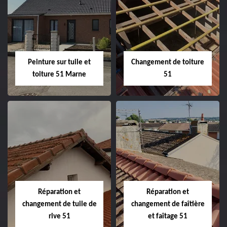
Peintre et peinture
Hydrofuge toiture
de façade 51
51
Peinture sur tuile et
Changement de toiture
toiture 51 Marne
51
Peinture sur tuile
Changement de
et toiture 51
toiture 51
Marne
Réparation et
Réparation et
changement de tuile de
changement de faîtière
rive 51
et faîtage 51