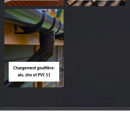
Réparation et
Réparation et
changement de
changement de
tuile de rive 51
faîtière et faîtage
51
Changement gouttière:
alu, zinc et PVC 51
Changement
gouttière: alu, zinc