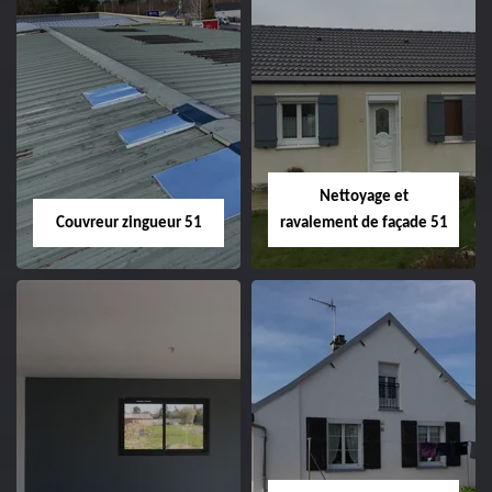
Charpentier 51
Changement de
velux 51
Nettoyage et
Couvreur zingueur 51
ravalement de façade 51
Couvreur zingueur
Nettoyage et
51
ravalement de
façade 51