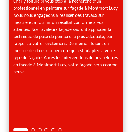
Charly toiture si vous êtes à la recherche d’un
vous a
professionnel en peinture sur façade à Montmort Lucy.
Montmo
Nous nous engageons à réaliser des travaux sur
allant
mesure et à fournir un résultat conforme à vos
metton
attentes. Nos ravaleurs façade sauront appliquer la
circon
technique de pose de peinture la plus adéquate, par
extéri
rapport à votre revêtement. De même, ils sont en
d’eau 
mesure de choisir la peinture qui est adaptée à votre
des di
type de façade. Après les interventions de nos peintres
résulta
en façade à Montmort Lucy, votre façade sera comme
façadie
neuve.
étapes 