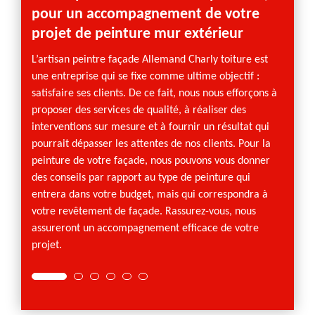
pour un accompagnement de votre
avec
projet de peinture mur extérieur
harly
Ayez r
 à un
Charly 
L’artisan peintre façade Allemand Charly toiture est
iqué
profes
une entreprise qui se fixe comme ultime objectif :
ure à
nous e
satisfaire ses clients. De ce fait, nous nous efforçons à
eur des
fourni
proposer des services de qualité, à réaliser des
inture,
ravale
interventions sur mesure et à fournir un résultat qui
la
pose d
pourrait dépasser les attentes de nos clients. Pour la
revête
peinture de votre façade, nous pouvons vous donner
fin
peintu
des conseils par rapport au type de peinture qui
les in
entrera dans votre budget, mais qui correspondra à
votre 
votre revêtement de façade. Rassurez-vous, nous
assureront un accompagnement efficace de votre
projet.