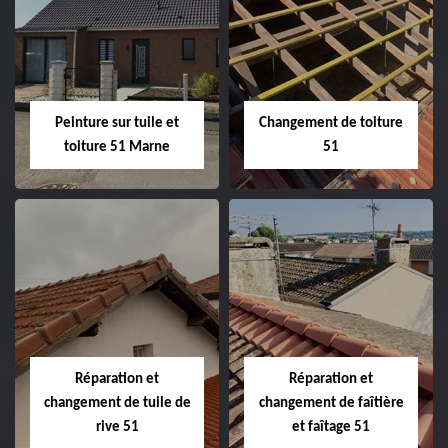
Peintre et peinture
Hydrofuge toiture
de façade 51
51
Peinture sur tuile et
Changement de toiture
toiture 51 Marne
51
Peinture sur tuile
Changement de
et toiture 51
toiture 51
Marne
Réparation et
Réparation et
changement de tuile de
changement de faîtière
rive 51
et faîtage 51