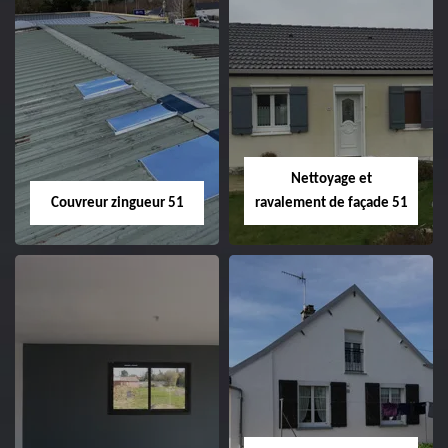
Charpentier 51
Changement de
velux 51
Nettoyage et
Couvreur zingueur 51
ravalement de façade 51
Couvreur zingueur
Nettoyage et
51
ravalement de
façade 51