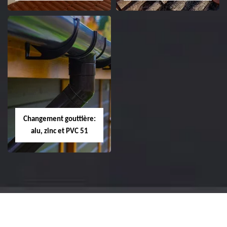
Réparation et
Réparation et
changement de
changement de
tuile de rive 51
faîtière et faîtage
51
Changement gouttière:
alu, zinc et PVC 51
Changement
gouttière: alu, zinc