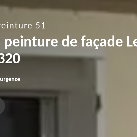
Peinture 51
t peinture de façade L
1320
'urgence