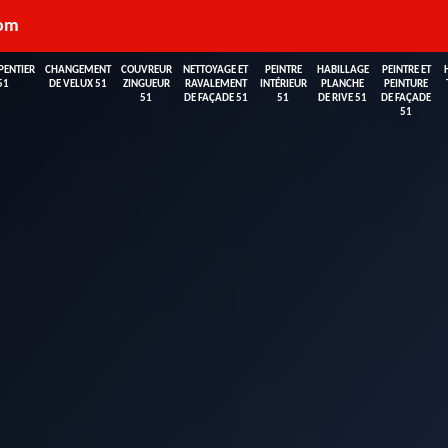
com
PENTIER
CHANGEMENT
COUVREUR
NETTOYAGE ET
PEINTRE
HABILLAGE
PEINTRE ET
51
DE VELUX 51
ZINGUEUR
RAVALEMENT
INTÉRIEUR
PLANCHE
PEINTURE
51
DE FAÇADE 51
51
DE RIVE 51
DE FAÇADE
51