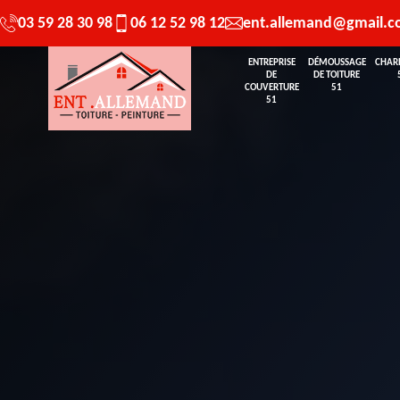
03 59 28 30 98
06 12 52 98 12
ent.allemand@gmail.
ENTREPRISE
DÉMOUSSAGE
CHAR
DE
DE TOITURE
COUVERTURE
51
51