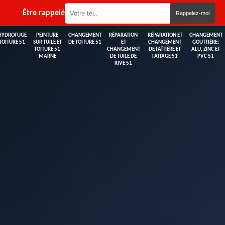
Être rappelé
HYDROFUGE
PEINTURE
CHANGEMENT
RÉPARATION
RÉPARATION ET
CHANGEMENT
TOITURE 51
SUR TUILE ET
DE TOITURE 51
ET
CHANGEMENT
GOUTTIÈRE:
TOITURE 51
CHANGEMENT
DE FAÎTIÈRE ET
ALU, ZINC ET
MARNE
DE TUILE DE
FAÎTAGE 51
PVC 51
RIVE 51